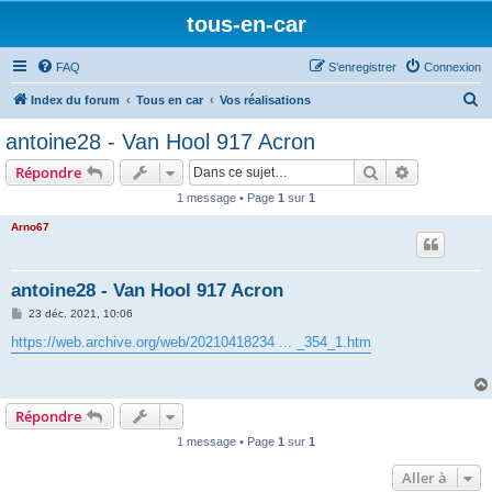
tous-en-car
FAQ
S’enregistrer
Connexion
R
Index du forum
Tous en car
Vos réalisations
e
antoine28 - Van Hool 917 Acron
c
Rechercher
Recherche 
Répondre
h
1 message • Page
1
sur
1
e
Arno67
r
c
h
antoine28 - Van Hool 917 Acron
e
M
23 déc. 2021, 10:06
e
r
s
https://web.archive.org/web/20210418234 ... _354_1.htm
s
a
g
e
Répondre
1 message • Page
1
sur
1
Aller à