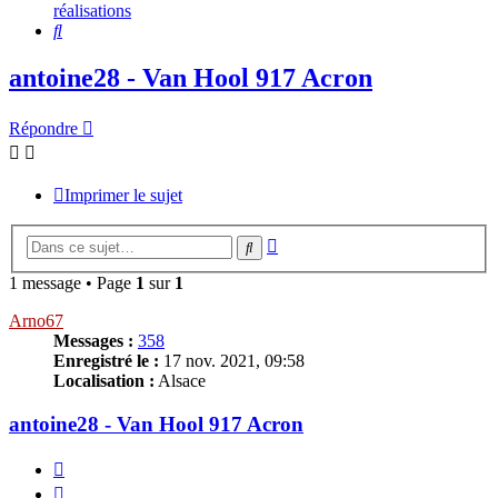
réalisations
Rechercher
antoine28 - Van Hool 917 Acron
Répondre
Imprimer le sujet
Recherche
Rechercher
avancée
1 message • Page
1
sur
1
Arno67
Messages :
358
Enregistré le :
17 nov. 2021, 09:58
Localisation :
Alsace
antoine28 - Van Hool 917 Acron
Citer