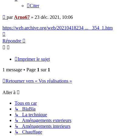
Citer
Message
par
Arno67
»
23 déc. 2021, 10:06
https://web.archive.org/web/20210418234 ... _354_1.htm
Haut
Répondre
Imprimer le sujet
1 message • Page
1
sur
1
Retourner vers « Vos réalisations »
Aller à
Tous en car
↳ BlaBla
↳ La technique
↳ Aménagements exterieurs
↳ Aménagements interieurs
↳ Chauffage