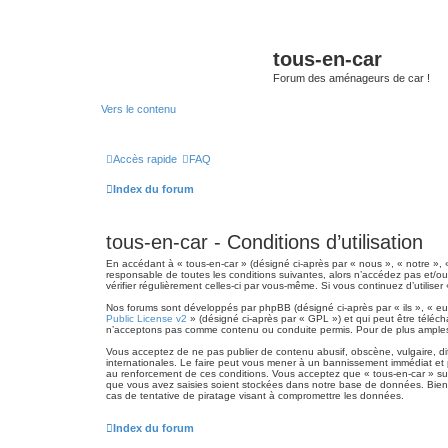
tous-en-car
Forum des aménageurs de car !
Vers le contenu
Accès rapide
FAQ
Index du forum
tous-en-car - Conditions d’utilisation
En accédant à « tous-en-car » (désigné ci-après par « nous », « notre », 
responsable de toutes les conditions suivantes, alors n’accédez pas et/ou 
vérifier régulièrement celles-ci par vous-même. Si vous continuez d’utili
Nos forums sont développés par phpBB (désigné ci-après par « ils », « eux
Public License v2
» (désigné ci-après par « GPL ») et qui peut être téléc
n’acceptons pas comme contenu ou conduite permis. Pour de plus amples 
Vous acceptez de ne pas publier de contenu abusif, obscène, vulgaire, dif
internationales. Le faire peut vous mener à un bannissement immédiat et 
au renforcement de ces conditions. Vous acceptez que « tous-en-car » sup
que vous avez saisies soient stockées dans notre base de données. Bien 
cas de tentative de piratage visant à compromettre les données.
Index du forum