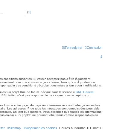
R
R
e
e
c
c
h
h
e
e
r
r
c
c
h
h
e
e
a
r
v
a
S’enregistrer
Connexion
n
c
R
é
e
e
c
h
des conditions suivantes. Si vous n’acceptez pas d’être légalement
erons tout pour que vous en soyez informé, bien qu’il soit prudent de
e
responsable des conditions découlant des mises à jour et/ou modifications.
est un script libre de forum, déclaré sous la licence «
GNU General
r
. phpBB Limited n’est pas responsable de ce que nous acceptons ou
c
s lois de votre pays, du pays où « tous-en-car » est hébergé ou les lois
h
saire. Les adresses IP de tous les messages sont enregistrées pour aider
écessaire. En tant que membre, vous acceptez que toutes les informations
e
 tous-en-car », ni phpBB ne pourront être tenus comme responsables en
r
ter
Sitemap
Supprimer les cookies
Heures au format
UTC+02:00