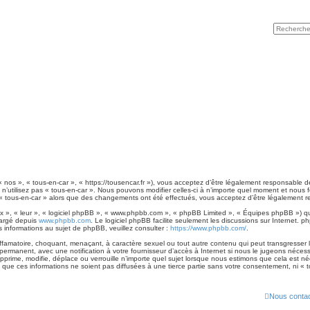
« nos », « tous-en-car », « https://tousencar.fr »), vous acceptez d’être légalement responsable 
n’utilisez pas « tous-en-car ». Nous pouvons modifier celles-ci à n’importe quel moment et nous f
ser « tous-en-car » alors que des changements ont été effectués, vous acceptez d’être légalement 
 », « leur », « logiciel phpBB », « www.phpbb.com », « phpBB Limited », « Équipes phpBB ») qui 
hargé depuis
www.phpbb.com
. Le logiciel phpBB facilite seulement les discussions sur Internet
informations au sujet de phpBB, veuillez consulter :
https://www.phpbb.com/
.
famatoire, choquant, menaçant, à caractère sexuel ou tout autre contenu qui peut transgresser le
permanent, avec une notification à votre fournisseur d’accès à Internet si nous le jugeons néces
prime, modifie, déplace ou verrouille n’importe quel sujet lorsque nous estimons que cela est n
que ces informations ne soient pas diffusées à une tierce partie sans votre consentement, ni «
Nous contac