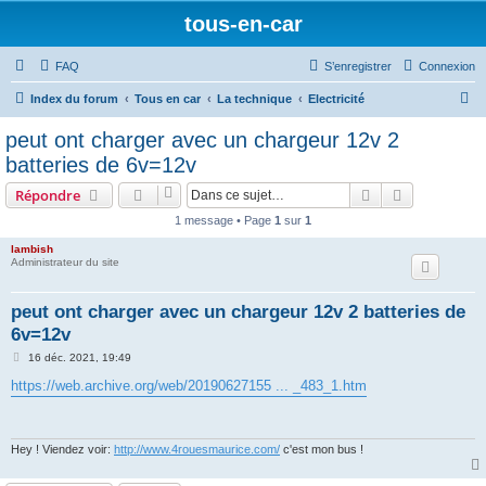
tous-en-car
FAQ
S’enregistrer
Connexion
R
Index du forum
Tous en car
La technique
Electricité
e
peut ont charger avec un chargeur 12v 2
c
batteries de 6v=12v
h
Rechercher
Recherche 
Répondre
e
1 message • Page
1
sur
1
r
lambish
c
Administrateur du site
h
e
peut ont charger avec un chargeur 12v 2 batteries de
6v=12v
r
M
16 déc. 2021, 19:49
e
s
https://web.archive.org/web/20190627155 ... _483_1.htm
s
a
g
e
Hey ! Viendez voir:
http://www.4rouesmaurice.com/
c'est mon bus !