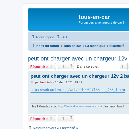
tous-en-car
Forum des aménageurs de car !
Accès rapide
FAQ
Index du forum
Tous en car
La technique
Electricité
peut ont charger avec un chargeur 12v 
R
Répondre
peut ont charger avec un chargeur 12v 2 ba
M
par
lambish
»
16 déc. 2021, 19:49
e
s
https://web.archive.org/web/20190627155 ... _483_1.htm
s
a
g
e
Hey ! Viendez voir:
http://www.4rouesmaurice.com/
c'est mon bus !
Répondre
Retourner vers « Electricité »