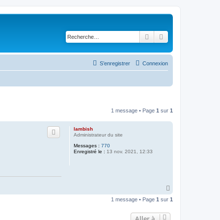
Rechercher
Recherche avancé
S’enregistrer
Connexion
1 message • Page
1
sur
1
lambish
Administrateur du site
Messages :
770
Enregistré le :
13 nov. 2021, 12:33
H
a
1 message • Page
1
sur
1
u
t
Aller à