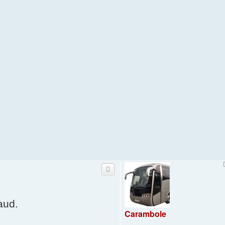
aud.
Carambole