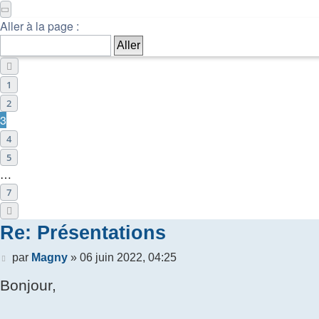
Page
3
sur
7
Aller à la page :
Précédente
1
2
3
4
5
…
7
Suivante
Re: Présentations
Message
par
Magny
»
06 juin 2022, 04:25
Bonjour,