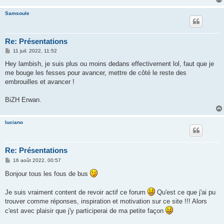
Samsoule
Re: Présentations
M
11 juil. 2022, 11:52
e
s
Hey lambish, je suis plus ou moins dedans effectivement lol, faut que je
s
me bouge les fesses pour avancer, mettre de côté le reste des
a
g
embrouilles et avancer !
e
BiZH Erwan.
luciano
Re: Présentations
M
16 août 2022, 00:57
e
s
Bonjour tous les fous de bus
s
a
g
Je suis vraiment content de revoir actif ce forum
Qu'est ce que j'ai pu
e
trouver comme réponses, inspiration et motivation sur ce site !!! Alors
c'est avec plaisir que j'y participerai de ma petite façon