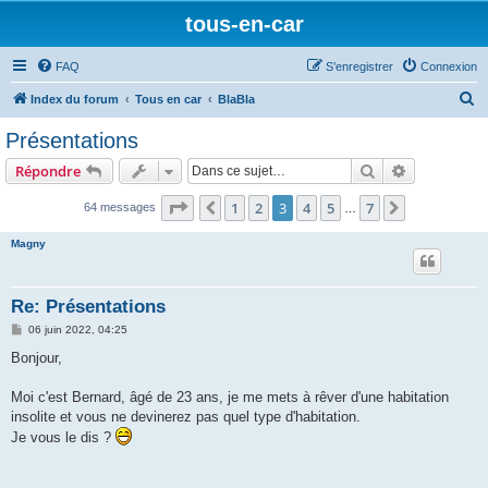
tous-en-car
FAQ
S’enregistrer
Connexion
R
Index du forum
Tous en car
BlaBla
e
Présentations
c
Rechercher
Recherche 
Répondre
h
e
Page
3
sur
7
1
2
3
4
5
7
Précédente
Suivante
64 messages
…
r
Magny
c
h
Re: Présentations
e
M
06 juin 2022, 04:25
r
e
s
Bonjour,
s
a
g
Moi c'est Bernard, âgé de 23 ans, je me mets à rêver d'une habitation
e
insolite et vous ne devinerez pas quel type d'habitation.
Je vous le dis ?