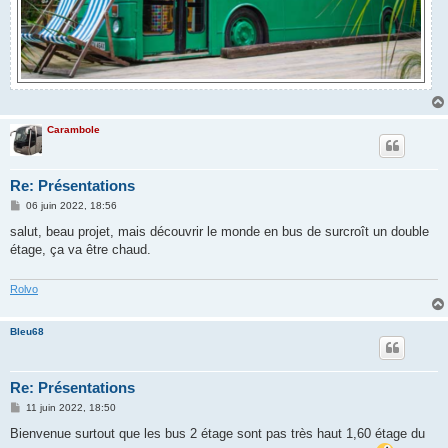
Carambole
Re: Présentations
M
06 juin 2022, 18:56
e
s
salut, beau projet, mais découvrir le monde en bus de surcroît un double
s
étage, ça va être chaud.
a
g
e
Rolvo
Bleu68
Re: Présentations
M
11 juin 2022, 18:50
e
s
Bienvenue surtout que les bus 2 étage sont pas très haut 1,60 étage du
s