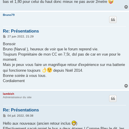
bas et 1,80 pour celui du haut donc mieux ne pas avoir 2metre
a
g
e
Bruno79
Re: Présentations
M
27 juin 2022, 21:29
e
s
Bonsoir
s
Bruno (Narval ), heureux de voir que le forum reprend vie.
a
g
Toujours Propriétaire de mon CC en 7,5t, dsl pas de car en vue pour le
e
moment.
Mais je peux vous faire un magnifique retour d'expérience sur ma batterie
qui fonctionne toujours
depuis Noël 2014.
Bonne soirée à vous tous.
Cordialement
lambish
Administrateur du site
Re: Présentations
M
04 juil. 2022, 08:38
e
s
Hello aux nouveaux (ancien retour inclus
)
s
Effectivement sacré projet le bus a deux étages ! Comme Bleu le dit, les