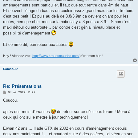
a
g
aménagements sont particulier, il faut que tout rentre dans 4m de haut !
e
Et souvent l'étage du bas as un couloir assez grand mais sur les trottoirs,
c'est très petit ! Et puis au delà de 3.8/3.9m ca devient chiant pour les
routes, rien que chez moi sur la national y a 3 ponts a 3.9... Sinon c'est
maxi détour ou autoroute... par contre c'est génial niveau place et
possibilité d'aménagement
Et comme dit, bon retour aux autres
Hey ! Viendez voir:
http://www.4rouesmaurice.com/
c'est mon bus !
Samsoule
Re: Présentations
M
04 juil. 2022, 11:22
e
s
Coucou,
s
a
g
après des mois d'errances
de retour sur ce délicieux forum ! Merci à
e
ceux qui ont su le mettre à jour techniquement !
Erwan 42 ans ... Iliade GTX de 2002 en cours d'aménagement depuis
deux ans maintenant ! ... et pourtant suite à des galères, j'ai vécu en son