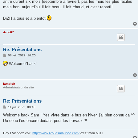
antre durant six mois (septembre à février), pas les mois les plus faciles
mais bon, aujourd'hui il fait beau, il fait chaud, et c'est reparti !
BiZH à tous et à bientôt
Arno67
Re: Présentations
M
08 juil. 2022, 16:25
e
s
Welcome"back"
s
a
g
e
lambish
Administrateur du site
Re: Présentations
M
11 juil. 2022, 08:48
e
s
Welcome back Sam ! Yes vivre dans le bus en hiver, j'ai bien connu ca ^^
s
Du coup t'es encore dedans pour les travaux ?!
a
g
e
Hey ! Viendez voir:
http://www.4rouesmaurice.com/
c'est mon bus !