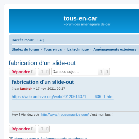
tous-en-car
Forum des aménageurs de car !
Accès rapide
FAQ
Index du forum
Tous en car
La technique
Aménagements exterieurs
fabrication d'un slide-out
Rechercher
Recherche avan
Répondre
fabrication d'un slide-out
M
par
lambish
»
17 nov. 2021, 00:27
e
s
https://web.archive.org/web/20120614071 ... _606_1.htm
s
a
g
e
Hey ! Viendez voir:
http://www.4rouesmaurice.com/
c'est mon bus !
Répondre