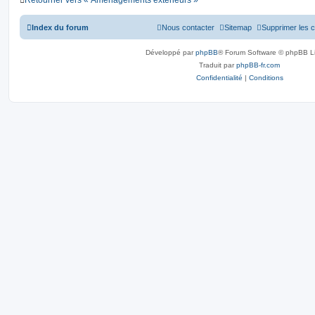
Retourner vers « Aménagements exterieurs »
Index du forum
Nous contacter
Sitemap
Supprimer les 
Développé par
phpBB
® Forum Software © phpBB L
Traduit par
phpBB-fr.com
Confidentialité
|
Conditions