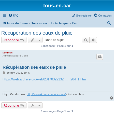
tous-en-car
FAQ
S’enregistrer
Connexion
R
Index du forum
Tous en car
La technique
Eau
e
Récupération des eaux de pluie
c
Rechercher
Recherche 
Répondre
h
1 message • Page
1
sur
1
e
lambish
r
Administrateur du site
c
h
Récupération des eaux de pluie
e
M
16 nov. 2021, 19:47
e
r
s
https://web.archive.org/web/20170322132 ... _204_1.htm
s
a
g
e
Hey ! Viendez voir:
http://www.4rouesmaurice.com/
c'est mon bus !
Répondre
1 message • Page
1
sur
1