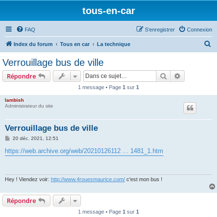
tous-en-car
FAQ
S’enregistrer
Connexion
R
Index du forum
Tous en car
La technique
e
Verrouillage bus de ville
c
Rechercher
Recherche 
Répondre
h
1 message • Page
1
sur
1
e
lambish
r
Administrateur du site
c
h
Verrouillage bus de ville
e
M
20 déc. 2021, 12:51
e
r
s
https://web.archive.org/web/20210126112 ... 1481_1.htm
s
a
g
e
Hey ! Viendez voir:
http://www.4rouesmaurice.com/
c'est mon bus !
Répondre
1 message • Page
1
sur
1