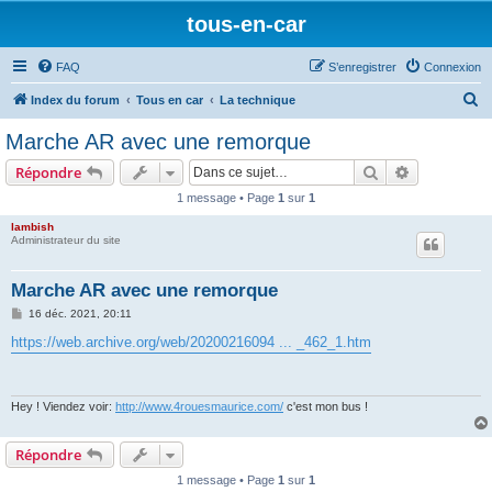
tous-en-car
FAQ
S’enregistrer
Connexion
R
Index du forum
Tous en car
La technique
e
Marche AR avec une remorque
c
Rechercher
Recherche 
Répondre
h
1 message • Page
1
sur
1
e
lambish
r
Administrateur du site
c
h
Marche AR avec une remorque
e
M
16 déc. 2021, 20:11
e
r
s
https://web.archive.org/web/20200216094 ... _462_1.htm
s
a
g
e
Hey ! Viendez voir:
http://www.4rouesmaurice.com/
c'est mon bus !
Répondre
1 message • Page
1
sur
1