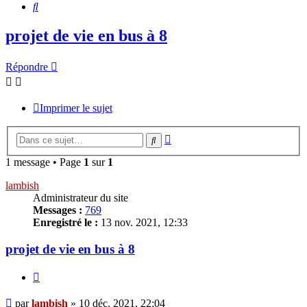
Rechercher
projet de vie en bus à 8
Répondre
Imprimer le sujet
Recherche
Rechercher
avancée
1 message • Page
1
sur
1
lambish
Administrateur du site
Messages :
769
Enregistré le :
13 nov. 2021, 12:33
projet de vie en bus à 8
Citer
Message
par
lambish
»
10 déc. 2021, 22:04