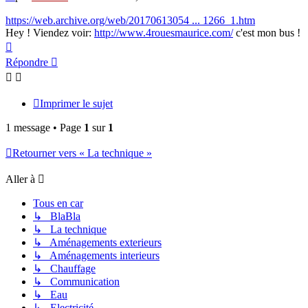
https://web.archive.org/web/20170613054 ... 1266_1.htm
Hey ! Viendez voir:
http://www.4rouesmaurice.com/
c'est mon bus !
Haut
Répondre
Imprimer le sujet
1 message • Page
1
sur
1
Retourner vers « La technique »
Aller à
Tous en car
↳ BlaBla
↳ La technique
↳ Aménagements exterieurs
↳ Aménagements interieurs
↳ Chauffage
↳ Communication
↳ Eau
↳ Electricité