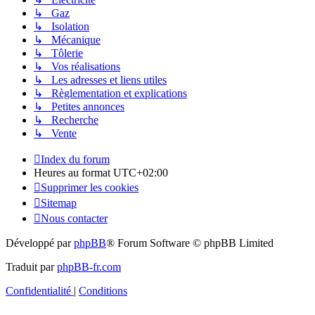
↳ Gaz
↳ Isolation
↳ Mécanique
↳ Tôlerie
↳ Vos réalisations
↳ Les adresses et liens utiles
↳ Règlementation et explications
↳ Petites annonces
↳ Recherche
↳ Vente
Index du forum
Heures au format
UTC+02:00
Supprimer les cookies
Sitemap
Nous contacter
Développé par
phpBB
® Forum Software © phpBB Limited
Traduit par
phpBB-fr.com
Confidentialité
|
Conditions