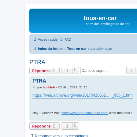
tous-en-car
Forum des aménageurs de car !
Accès rapide
FAQ
Index du forum
Tous en car
La technique
PTRA
R
Répondre
PTRA
M
par
lambish
»
02 déc. 2021, 21:15
e
s
https://web.archive.org/web/20170415052 ... _956_1.htm
s
a
g
e
Hey ! Viendez voir:
http://www.4rouesmaurice.com/
c'est mon bus !
Répondre
Retourner vers « La technique »