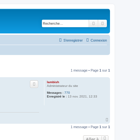
Rechercher
Recherche avancé
S’enregistrer
Connexion
1 message • Page
1
sur
1
lambish
Administrateur du site
Messages :
770
Enregistré le :
13 nov. 2021, 12:33
H
a
1 message • Page
1
sur
1
u
t
Aller à