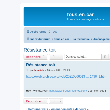
tous-en-car
Forum des aménageurs de car !
Accès rapide
FAQ
Index du forum
Tous en car
La technique
Aménagement
Résistance toit
R
Répondre
Résistance toit
M
par
lambish
»
16 nov. 2021, 22:29
e
s
https://web.archive.org/web/20210506013 ... 1436_1.htm
s
a
g
e
Hey ! Viendez voir:
http://www.4rouesmaurice.com/
c'est mon bus !
Répondre
Retourner vers « Aménagements exterieurs »