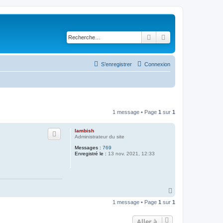
Rechercher
Recherche avancé
S’enregistrer
Connexion
1 message • Page
1
sur
1
lambish
Administrateur du site
Messages :
769
Enregistré le :
13 nov. 2021, 12:33
H
a
1 message • Page
1
sur
1
u
t
Aller à