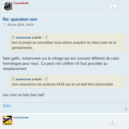
Carambole
Re: question con
M
08 juin 2024, 18:23
e
s
s
scarecrow
a écrit :
a
g
bon le projet se concrétise nous allons acquérir un vieux man de la
e
gendarmerie,
faire gaffe, notamment sur le vitrage qui est souvent différent de celui
homologué pour nous. Ca peut vite chiffrer s'il faut procéder au
remplacement
scarecrow
a écrit :
mon assurance me propose 443€ par an un tarif très raisonnable
oui c'est un très bon tarif.
Rolvo
scarecrow