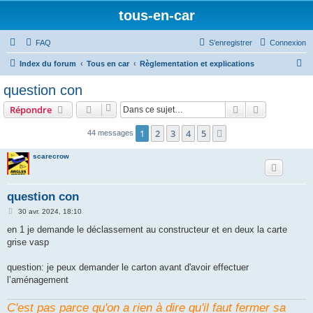
tous-en-car
FAQ
S’enregistrer
Connexion
R
Index du forum
Tous en car
Règlementation et explications
e
question con
c
Rechercher
Recherche 
Répondre
h
e
1
2
3
4
5
Suivante
44 messages
r
scarecrow
c
h
question con
e
M
30 avr. 2024, 18:10
r
e
s
en 1 je demande le déclassement au constructeur et en deux la carte
s
grise vasp
a
g
e
question: je peux demander le carton avant d'avoir effectuer
l’aménagement
C'est pas parce qu'on a rien à dire qu'il faut fermer sa