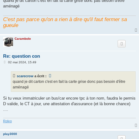
quand je dit carton c'est en fait la carte grise donc pas besoin d'être
s
aménagé
a
g
e
C'est pas parce qu'on a rien à dire qu'il faut fermer sa
gueule
Carambole
Re: question con
M
02 mai 2024, 15:49
e
s
s
scarecrow
a écrit :
a
g
quand je dit carton c'est en fait la carte grise donc pas besoin d'être
e
aménagé
Si tu veux immatriculer un bus/car encore tpc à ton nom, faudra le permis
D valide, le CT à jour, une attestation d'assurance (et là bonne chance)
....
Rolvo
play3000