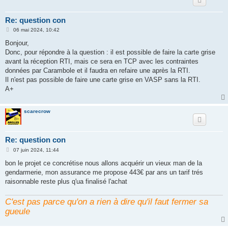
Re: question con
M
06 mai 2024, 10:42
e
s
Bonjour,
s
Donc, pour répondre à la question : il est possible de faire la carte grise
a
g
avant la réception RTI, mais ce sera en TCP avec les contraintes
e
données par Carambole et il faudra en refaire une après la RTI.
Il n'est pas possible de faire une carte grise en VASP sans la RTI.
A+
scarecrow
Re: question con
M
07 juin 2024, 11:44
e
s
bon le projet ce concrétise nous allons acquérir un vieux man de la
s
gendarmerie, mon assurance me propose 443€ par ans un tarif trés
a
g
raisonnable reste plus q'ua finalisé l'achat
e
C'est pas parce qu'on a rien à dire qu'il faut fermer sa
gueule