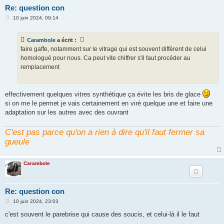
Re: question con
M
10 juin 2024, 09:14
e
s
s
Carambole
a écrit :
a
g
faire gaffe, notamment sur le vitrage qui est souvent différent de celui
e
homologué pour nous. Ca peut vite chiffrer s'il faut procéder au
remplacement
effectivement quelques vitres synthétique ça évite les bris de glace
si on me le permet je vais certainement en viré quelque une et faire une
adaptation sur les autres avec des ouvrant
C'est pas parce qu'on a rien à dire qu'il faut fermer sa
gueule
Carambole
Re: question con
M
10 juin 2024, 23:03
e
s
c'est souvent le parebrise qui cause des soucis, et celui-là il le faut
s