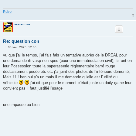
a
g
e
Rolvo
scarecrow
Re: question con
M
03 févr. 2025, 12:06
e
s
vu que j'ai le temps, j'ai fais fais un tentative auprès de le DREAL pour
s
une demande rti vasp non spec (pour une immatriculation civil), ils ont en
a
g
leur Possession toute la paperasserie réglementaire barré rouge
e
déclassement pesée etc etc j'ai joint des photos de l’intérieure démonté;
Mais ! ! ! ben oui y'a un mais il me demande qu'elle est l'utilité du
véhicule
j'ai dit que pour le moment c’était juste un daily ça ne leur
convient pas il faut justifié l'usage
une impasse ou bien