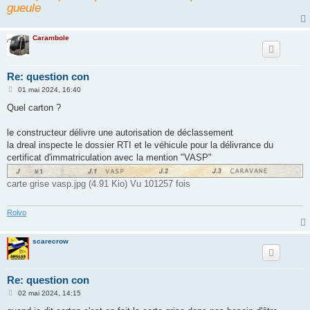
gueule
Carambole
Re: question con
M
01 mai 2024, 16:40
e
s
Quel carton ?
s
a
g
le constructeur délivre une autorisation de déclassement
e
la dreal inspecte le dossier RTI et le véhicule pour la délivrance du
certificat d'immatriculation avec la mention "VASP"
carte grise vasp.jpg (4.91 Kio) Vu 101257 fois
Rolvo
scarecrow
Re: question con
M
02 mai 2024, 14:15
e
s