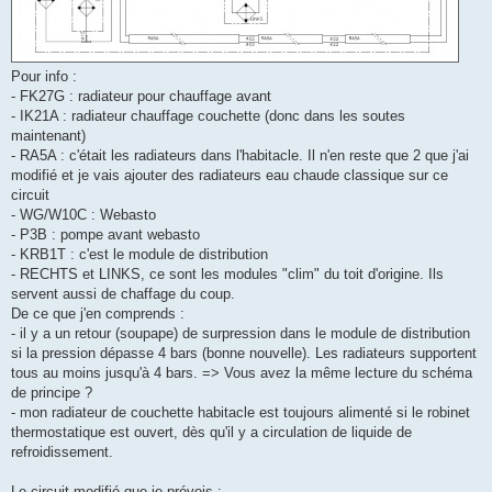
Pour info :
- FK27G : radiateur pour chauffage avant
- IK21A : radiateur chauffage couchette (donc dans les soutes
maintenant)
- RA5A : c'était les radiateurs dans l'habitacle. Il n'en reste que 2 que j'ai
modifié et je vais ajouter des radiateurs eau chaude classique sur ce
circuit
- WG/W10C : Webasto
- P3B : pompe avant webasto
- KRB1T : c'est le module de distribution
- RECHTS et LINKS, ce sont les modules "clim" du toit d'origine. Ils
servent aussi de chaffage du coup.
De ce que j'en comprends :
- il y a un retour (soupape) de surpression dans le module de distribution
si la pression dépasse 4 bars (bonne nouvelle). Les radiateurs supportent
tous au moins jusqu'à 4 bars. => Vous avez la même lecture du schéma
de principe ?
- mon radiateur de couchette habitacle est toujours alimenté si le robinet
thermostatique est ouvert, dès qu'il y a circulation de liquide de
refroidissement.
Le circuit modifié que je prévois :