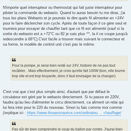
N'importe quel interrupteur ou thermostat qui fait juste interrupteur pour
piloter la commande du webasto. Quand tu auras besoin tu me diras, j'ai
tous les plans Webasto et je pourrais te dire quels fil alimenter en +24V
pour le faire déclencher son cycle. Après de toute façon il ce gère seul et
tournera pour essayer de chauffer tant que ce fil est alimenté (sauf si la
sortie du webasto est a +72°C ou 82 je sais plus ^^, la il ce coupe jusqu'à
redescendre à 68°C).C'est facile a trouver mais suivant le connecteur et
sa forme, le modèle de control unit c'est pas le même.
Pour la pompe, je serai bien resté sur 24V, histoire de ne pas tout
recâbler... Mais effectivement, je crois qu'elle fait 100W (bon, elle tourne
trop vite et est trop bruyante, donc il faut envisager de la changer).
C'est vrai que c'est plus simple ainsi, d'autant que par défaut le
circulateur est géré par le webasto directement. Si tu passe en 220V,
faudra qu'au lieu d'alimenter le circu directement, ca aliment un relai qui
lui fera inter pour le 220 du nouveau. Sinon tu fais comme moi comme
j'explique ici :
https://www.4rouesmaurice.com/ordinateu ... chauffage/
Pas sûr de bien comprendre le coup du ballon par contre. J'aurai bien