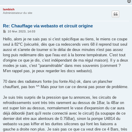
lambish
Administrateur du site
Re: Chauffage via webasto et circuit origine
M
10 févr. 2023, 14:03
e
s
Hello, alors je ne sais pas si c'est spécifique au tiens, le miens ce coupe
s
seul à 82°C (sécurité, dès que ca redescends vers 68 il reprend tout seul
a
g
aussi et s'arrete de tourner si le délai de deux minutes n'est pas assez
e
long puis redémarre dès que l'eau est à la bonne température. C'est tout
d'origine ce que je dis, c'est indépendant de ma régul maison). Il y a deux
modes je sais, c'est "paramétrable" dans mes souvenirs (comment ?
M'en rappel pas, je peux regarder les docs webasto).
70 dans des radiateurs fonte (ou fonte Alu) ok, dans un plancher
chauffant, pas bon ^^ Mais pour ton car ce devrai pas poser de problème.
Je suis très surpris de la pression que tu annonces, les circuits de
refroidissements sont très très rarement au dessus de 1Bar, la 4Bar on
est super loin au dessus, normalement le vase d'expansion du car aura
déjà débordé (tant qu'il reste connecté avec le circuit) (la soupape de ce
dernier doit etre aux alentours de 0.75Bar), sinon la pompe U4814 du
webasto va pas kiffer et les durites silicones qui font les liaisons a
gauche a droite non plus. Je sais pas ce que ca veut dire ce 4 Bars, très