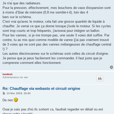
g
Je n'ai que des radiateurs.
e
Pour la pression, effectivement, mes bouchons de vase d'expansion sont
à moins d'1bar de mémoire (0,8 me semble-t-il), loin des 4
bars sur le schéma.
C'est vrai qu'avec le moteur, cela fait une grosse quantité de liquide à
chauffer. Je verrai ce que ça donne lorsque j'isole le moteur. Si les cycles
sont trop courts et trop fréquents, j'aviserai pour intégrer un ballon.
Pour les vannes, si je me trompe pas, une seule 3 voies doit suffire. Par
contre, tu as mis quoi comme modèle de vanne (j'ai pas vraiment trouvé
de 3 voies qui ne sont pas des vannes mélangeuses de chauffage central
!) ?
Les autres électrovannes sur le schémas sont celles du circuit d'origine.
Je pense que je peux facilement les commander, il faut juste que je
comprenne comment elles fonctionnent.
lambish
Administrateur du site
Re: Chauffage via webasto et circuit origine
M
13 févr. 2023, 19:43
e
s
De rien
s
a
g
Ouai je sais pas d'où ils sortent ca, faudrait regarder en détail ou est
e
placer cette sécurité.