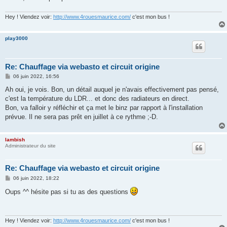
Hey ! Viendez voir:
http://www.4rouesmaurice.com/
c'est mon bus !
play3000
Re: Chauffage via webasto et circuit origine
M
06 juin 2022, 16:56
e
s
Ah oui, je vois. Bon, un détail auquel je n'avais effectivement pas pensé,
s
c'est la température du LDR... et donc des radiateurs en direct.
a
g
Bon, va falloir y réfléchir et ça met le binz par rapport à l'installation
e
prévue. Il ne sera pas prêt en juillet à ce rythme ;-D.
lambish
Administrateur du site
Re: Chauffage via webasto et circuit origine
M
06 juin 2022, 18:22
e
s
Oups ^^ hésite pas si tu as des questions
s
a
g
e
Hey ! Viendez voir:
http://www.4rouesmaurice.com/
c'est mon bus !