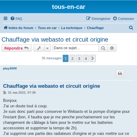
tous-en-car
FAQ
S’enregistrer
Connexion
R
Index du forum
Tous en car
La technique
Chauffage
e
Chauffage via webasto et circuit origine
c
Rechercher
Recherche 
Répondre
h
e
1
2
3
4
Suivante
35 messages
r
play3000
c
h
Chauffage via webasto et circuit origine
e
M
31 mai 2022, 07:36
r
e
s
Bonjour,
s
J'ai un doute tout à coup.
a
g
Je suis donc parti pour conserver le Webasto et la pompe d'origine pour
e
l'instant (bon, il faudra que je me penche prochainement sur les
changement de câblage à faire pour le mettre sur les batteries
accessoires et supprimer la tempo de 2h).
J'ai supprimé une partie des radiateurs d'origine et je vais mettre sur ce