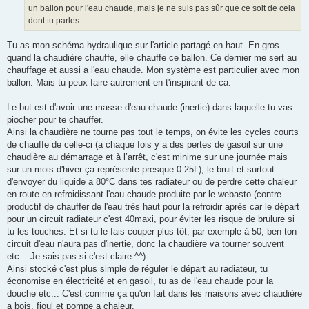
un ballon pour l'eau chaude, mais je ne suis pas sûr que ce soit de cela
dont tu parles.
Tu as mon schéma hydraulique sur l'article partagé en haut. En gros
quand la chaudière chauffe, elle chauffe ce ballon. Ce dernier me sert au
chauffage et aussi a l'eau chaude. Mon système est particulier avec mon
ballon. Mais tu peux faire autrement en t'inspirant de ca.
Le but est d'avoir une masse d'eau chaude (inertie) dans laquelle tu vas
piocher pour te chauffer.
Ainsi la chaudière ne tourne pas tout le temps, on évite les cycles courts
de chauffe de celle-ci (a chaque fois y a des pertes de gasoil sur une
chaudière au démarrage et à l’arrêt, c'est minime sur une journée mais
sur un mois d'hiver ça représente presque 0.25L), le bruit et surtout
d'envoyer du liquide a 80°C dans tes radiateur ou de perdre cette chaleur
en route en refroidissant l'eau chaude produite par le webasto (contre
productif de chauffer de l'eau très haut pour la refroidir après car le départ
pour un circuit radiateur c'est 40maxi, pour éviter les risque de brulure si
tu les touches. Et si tu le fais couper plus tôt, par exemple à 50, ben ton
circuit d'eau n'aura pas d'inertie, donc la chaudière va tourner souvent
etc... Je sais pas si c'est claire ^^).
Ainsi stocké c'est plus simple de réguler le départ au radiateur, tu
économise en électricité et en gasoil, tu as de l'eau chaude pour la
douche etc... C'est comme ça qu'on fait dans les maisons avec chaudière
a bois, fioul et pompe a chaleur.