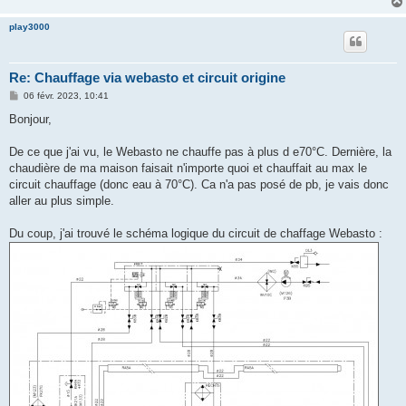
play3000
Re: Chauffage via webasto et circuit origine
M
06 févr. 2023, 10:41
e
s
Bonjour,
s
a
g
De ce que j'ai vu, le Webasto ne chauffe pas à plus d e70°C. Dernière, la
e
chaudière de ma maison faisait n'importe quoi et chauffait au max le
circuit chauffage (donc eau à 70°C). Ca n'a pas posé de pb, je vais donc
aller au plus simple.
Du coup, j'ai trouvé le schéma logique du circuit de chaffage Webasto :