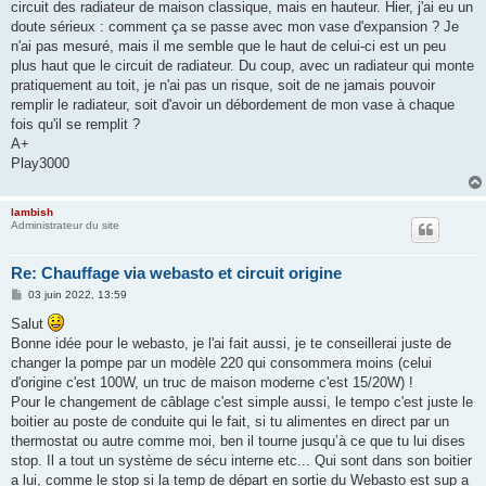
circuit des radiateur de maison classique, mais en hauteur. Hier, j'ai eu un
doute sérieux : comment ça se passe avec mon vase d'expansion ? Je
n'ai pas mesuré, mais il me semble que le haut de celui-ci est un peu
plus haut que le circuit de radiateur. Du coup, avec un radiateur qui monte
pratiquement au toit, je n'ai pas un risque, soit de ne jamais pouvoir
remplir le radiateur, soit d'avoir un débordement de mon vase à chaque
fois qu'il se remplit ?
A+
Play3000
lambish
Administrateur du site
Re: Chauffage via webasto et circuit origine
M
03 juin 2022, 13:59
e
s
Salut
s
Bonne idée pour le webasto, je l'ai fait aussi, je te conseillerai juste de
a
g
changer la pompe par un modèle 220 qui consommera moins (celui
e
d'origine c'est 100W, un truc de maison moderne c'est 15/20W) !
Pour le changement de câblage c'est simple aussi, le tempo c'est juste le
boitier au poste de conduite qui le fait, si tu alimentes en direct par un
thermostat ou autre comme moi, ben il tourne jusqu’à ce que tu lui dises
stop. Il a tout un système de sécu interne etc... Qui sont dans son boitier
a lui, comme le stop si la temp de départ en sortie du Webasto est sup a