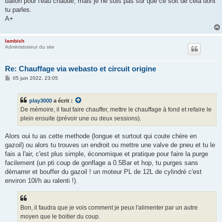
ballon pour l'eau chaude, mais je ne suis pas sûr que ce soit de cela dont
tu parles.
A+
lambish
Administrateur du site
Re: Chauffage via webasto et circuit origine
M
05 juin 2022, 23:05
e
s
s
play3000
a écrit :
a
g
De mémoire, il faut faire chauffer, mettre le chauffage à fond et refaire le
e
plein ensuite (prévoir une ou deux sessions).
Alors oui tu as cette methode (longue et surtout qui coute chère en
gazoil) ou alors tu trouves un endroit ou mettre une valve de pneu et tu le
fais a l'air, c'est plus simple, économique et pratique pour faire la purge
facilement (un pti coup de gonflage a 0.5Bar et hop, tu purges sans
démarrer et bouffer du gazoil ! un moteur PL de 12L de cylindré c'est
environ 10l/h au ralenti !).
Bon, il faudra que je vois comment je peux l'alimenter par un autre
moyen que le boitier du coup.