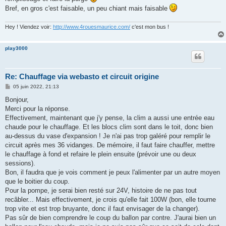
Bref, en gros c'est faisable, un peu chiant mais faisable
Hey ! Viendez voir:
http://www.4rouesmaurice.com/
c'est mon bus !
play3000
Re: Chauffage via webasto et circuit origine
M
05 juin 2022, 21:13
e
s
Bonjour,
s
Merci pour la réponse.
a
g
Effectivement, maintenant que j'y pense, la clim a aussi une entrée eau
e
chaude pour le chauffage. Et les blocs clim sont dans le toit, donc bien
au-dessus du vase d'expansion ! Je n'ai pas trop galéré pour remplir le
circuit après mes 36 vidanges. De mémoire, il faut faire chauffer, mettre
le chauffage à fond et refaire le plein ensuite (prévoir une ou deux
sessions).
Bon, il faudra que je vois comment je peux l'alimenter par un autre moyen
que le boitier du coup.
Pour la pompe, je serai bien resté sur 24V, histoire de ne pas tout
recâbler... Mais effectivement, je crois qu'elle fait 100W (bon, elle tourne
trop vite et est trop bruyante, donc il faut envisager de la changer).
Pas sûr de bien comprendre le coup du ballon par contre. J'aurai bien un