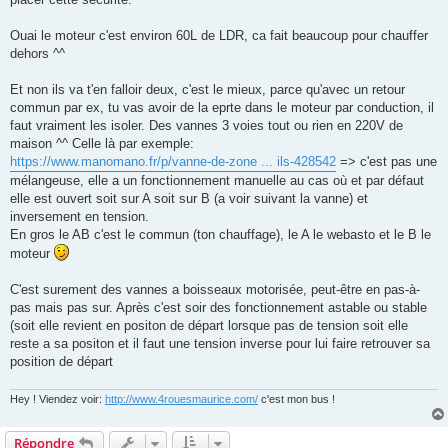
Ouai le moteur c'est environ 60L de LDR, ca fait beaucoup pour chauffer
dehors ^^
Et non ils va t'en falloir deux, c'est le mieux, parce qu'avec un retour
commun par ex, tu vas avoir de la eprte dans le moteur par conduction, il
faut vraiment les isoler. Des vannes 3 voies tout ou rien en 220V de
maison ^^ Celle là par exemple:
https://www.manomano.fr/p/vanne-de-zone ... ils-428542
=> c'est pas une
mélangeuse, elle a un fonctionnement manuelle au cas où et par défaut
elle est ouvert soit sur A soit sur B (a voir suivant la vanne) et
inversement en tension.
En gros le AB c'est le commun (ton chauffage), le A le webasto et le B le
moteur
C'est surement des vannes a boisseaux motorisée, peut-être en pas-à-
pas mais pas sur. Après c'est soir des fonctionnement astable ou stable
(soit elle revient en positon de départ lorsque pas de tension soit elle
reste a sa positon et il faut une tension inverse pour lui faire retrouver sa
position de départ
Hey ! Viendez voir:
http://www.4rouesmaurice.com/
c'est mon bus !
Répondre