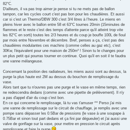
82°C.
D'ailleurs, il va pas trop aimer je pense si tu ne mets pas de ballon
tampon, car les cycles court c'est pas bon pour les chaudières. Et aussi
car si c'est un Thermo/DBW 300 c'est 3/4 litres à l’heure. Le miens en
pleins hiver avec le ballon entre 58 et 63°C tournes 20min (15minutes de
flammes et le reste c'est des temps d'attente parce qu'il atteint trop vite
les 82°C en sorti) toutes les 2/3 heures et du coup je bouffe 100L de fioul
par mois entre Novembre et décembre. Bref, penses a ça, c'est pas des
chaudières modulantes ces machins (comme celles au gaz etc), c'est
30Kw, l'équivalent pour une maison de 250m² ! Sinon tu le changes pour
un plus petit qui pourras tourner en continue. Quoi qu'il en soit il te faudra
une vanne mélangeuse.
Concernant la position des radiateurs, les miens aussi sont au dessus, la
purge la plus haute est 2M au dessus du bouchon de remplissage du
vase.
Alors tant que tu n'ouvres pas une purge et le vase en même temps, rien
ne redescendra dedans (comme avec une pipette de prélèvement). Il n'y
a pas d'appel d'air du coup c'est bon.
En ce qui concerne le remplissage, là tu vas t'amuser ^^ Perso j'ai mis
une vanne de remplissage sur le circuit de chauffage, je remplis avec une
pompe sans dépasser les 0.5Bar de pressions (le vase à une soupape à
0.75Bar et sinon tout part dedans et ça fini par dégueuler) et j'ai aussi une
valve de gonflage sur la vase, pour mettre en pression le circuit après
remplissage et faire la purge