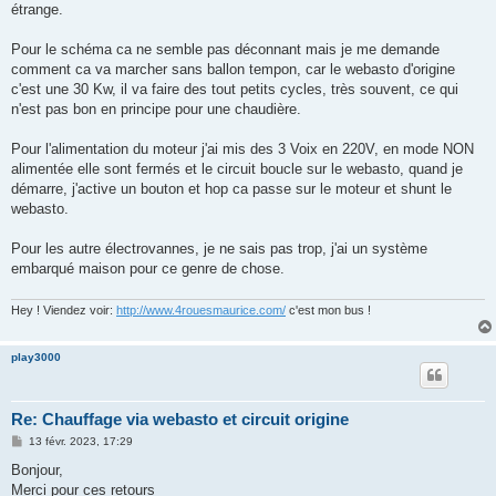
étrange.
Pour le schéma ca ne semble pas déconnant mais je me demande
comment ca va marcher sans ballon tempon, car le webasto d'origine
c'est une 30 Kw, il va faire des tout petits cycles, très souvent, ce qui
n'est pas bon en principe pour une chaudière.
Pour l'alimentation du moteur j'ai mis des 3 Voix en 220V, en mode NON
alimentée elle sont fermés et le circuit boucle sur le webasto, quand je
démarre, j'active un bouton et hop ca passe sur le moteur et shunt le
webasto.
Pour les autre électrovannes, je ne sais pas trop, j'ai un système
embarqué maison pour ce genre de chose.
Hey ! Viendez voir:
http://www.4rouesmaurice.com/
c'est mon bus !
play3000
Re: Chauffage via webasto et circuit origine
M
13 févr. 2023, 17:29
e
s
Bonjour,
s
Merci pour ces retours
a