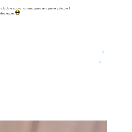
e look je trouve, surtout après une petite peinture !
e des traces
H
a
u
t