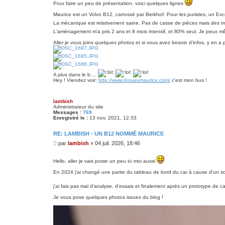
Pour faire un peu de présentation, voici quelques lignes
Maurice est un Volvo B12, carrossé par Berkhof. Pour les puristes, un Excel
La mécanique est relativement saine. Pas de casse de pièces mais des mauv
L'aménagement m'a pris 2 ans et 8 mois intensif, et 80% seul. Je peux 
Aller je vous joins quelques photos et si vous avez besoin d'infos, y en a ple
A plus dans le b....
Hey ! Viendez voir:
http://www.4rouesmaurice.com/
c'est mon bus !
lambish
Administrateur du site
Messages :
769
Enregistré le :
13 nov. 2021, 12:33
RE: LAMBISH - UN B12 NOMMÉ MAURICE
M
par
lambish
»
04 juil. 2026, 18:46
e
s
Hello, aller je vais poste un peu ici moi aussi
s
a
En 2024 j'ai changé une partie du tableau de bord du car à cause d'un so
g
e
j'ai fais pas mal d'analyse, d'essais et finalement après un prototype de carte
Je vous pose quelques photos issues du blog !