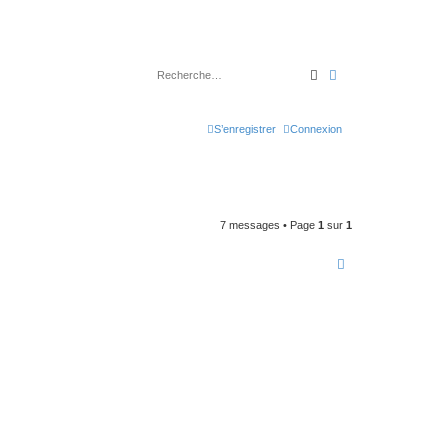
Rechercher
Recherche avancé
S’enregistrer
Connexion
7 messages • Page
1
sur
1