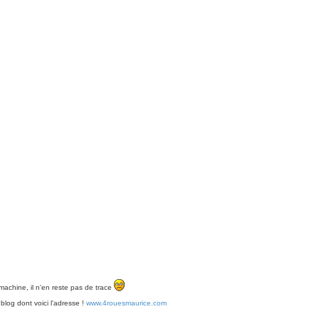
her
erche avancée
chine, il n'en reste pas de trace
blog dont voici l'adresse !
www.4rouesmaurice.com