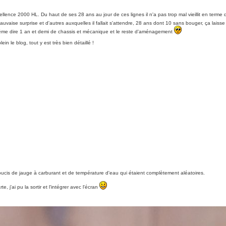
lence 2000 HL. Du haut de ses 28 ans au jour de ces lignes il n'a pas trop mal vieillit en terme d
aise surprise et d'autres auxquelles il fallait s'attendre, 28 ans dont 10 sans bouger, ça laiss
même dire 1 an et demi de chassis et mécanique et le reste d'aménagement
in le blog, tout y est très bien détaillé !
ucis de jauge à carburant et de température d'eau qui étaient complètement aléatoires.
, j'ai pu la sortir et l'intégrer avec l'écran