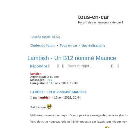
tous-en-car
Forum des aménageurs de car !
Accès rapide
FAQ
Index du forum
Tous en car
Vos réalisations
Lambish - Un B12 nommé Maurice
Recherc
Rech
Répondre
lambish
Administrateur du site
Messages :
769
Enregistré le :
13 nov. 2021, 12:33
LAMBISH - UN B12 NOMMÉ MAURICE
M
par
lambish
»
16 avr. 2022, 20:44
e
s
Salut à tous
s
a
Malheureusement mon topic n'ayant pas été sauvegardé par la waybach ma
g
e
Voici donc un nouveau départ ! Enfin presque car j'avais tout mis sur mon 