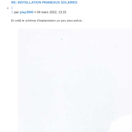
RE: INSTALLATION PANNEAUX SOLAIRES
C
i
M
par
play3000
»
04 mars 2022, 13:15
t
e
e
s
r
Et voilà le schéma d'implantation un peu plus précis :
s
a
g
e