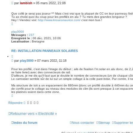
i
M
par
lambish
»
05 mars 2022, 21:08
t
e
e
s
r
Que collé je serai pas joueur ^^ Mais c'est vrai que la plupart de CC on leur panneau fixé
s
Tu as choisi quoi du coup pour les profilés en alu ? Tu mets des grandes longueur ?
a
Hey ! Viendez voir:
http://www.4rouesmaurice.com/
c'est mon bus !
H
g
a
e
u
play3000
t
Messages :
237
Enregistré le :
06 déc. 2021, 10:06
Localisation :
Bretagne
RE: INSTALLATION PANNEAUX SOLAIRES
C
i
M
par
play3000
»
07 mars 2022, 11:18
t
e
e
s
r
Pour les profilé, c'est dans l'image du début : ails de fixation I'm solar en alu donc, de 
se faire livrer) avec des connecteurs de rail.
s
D'ailleurs, je me dis qu'il faut que je double le nombre de connecteurs (un de chaque côt
a
Le carrossier semble sûr de lui sur un simple collage à la colle pare-brise. Par contre, il n
g
e
Ma structure de toit a un espacement de 880mm (donc un profilé double à 440mm du cen
de conflit pour le collage au niveau des modules de clim (ils sont presque à cet espacem
les platines soient dans cette zone.
H
a
u
Répondre
t
Retourner vers « Electricité »
Index du forum
Nous contacter
Sitemap
Supprimer le