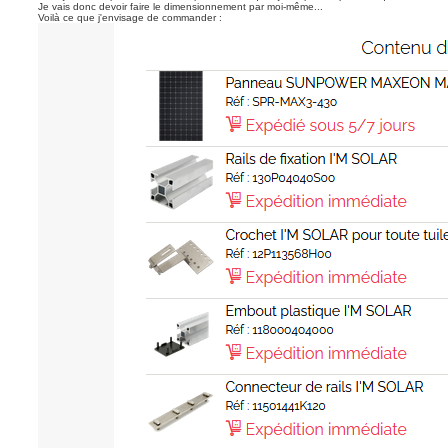
Je vais donc devoir faire le dimensionnement par moi-même...
a
Voilà ce que j'envisage de commander :
g
e