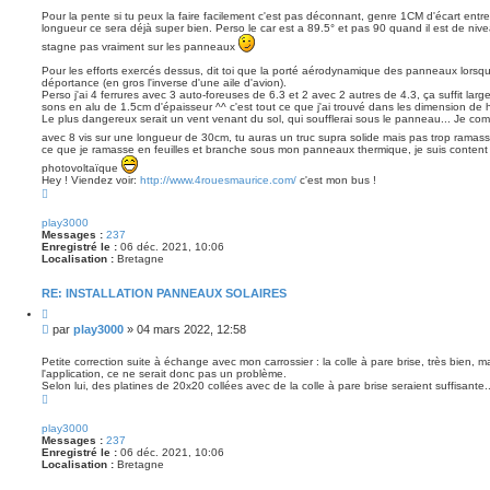
a
Pour la pente si tu peux la faire facilement c'est pas déconnant, genre 1CM d'écart entre 
longueur ce sera déjà super bien. Perso le car est a 89.5° et pas 90 quand il est de nive
g
e
stagne pas vraiment sur les panneaux
Pour les efforts exercés dessus, dit toi que la porté aérodynamique des panneaux lorsq
déportance (en gros l'inverse d'une aile d'avion).
Perso j'ai 4 ferrures avec 3 auto-foreuses de 6.3 et 2 avec 2 autres de 4.3, ça suffit l
sons en alu de 1.5cm d'épaisseur ^^ c'est tout ce que j'ai trouvé dans les dimension de 
Le plus dangereux serait un vent venant du sol, qui soufflerai sous le panneau... Je compr
avec 8 vis sur une longueur de 30cm, tu auras un truc supra solide mais pas trop ramas
ce que je ramasse en feuilles et branche sous mon panneaux thermique, je suis content d
photovoltaïque
Hey ! Viendez voir:
http://www.4rouesmaurice.com/
c'est mon bus !
H
a
u
play3000
t
Messages :
237
Enregistré le :
06 déc. 2021, 10:06
Localisation :
Bretagne
RE: INSTALLATION PANNEAUX SOLAIRES
C
i
M
par
play3000
»
04 mars 2022, 12:58
t
e
e
s
r
Petite correction suite à échange avec mon carrossier : la colle à pare brise, très bien,
l'application, ce ne serait donc pas un problème.
s
Selon lui, des platines de 20x20 collées avec de la colle à pare brise seraient suffisante
a
H
g
a
e
u
play3000
t
Messages :
237
Enregistré le :
06 déc. 2021, 10:06
Localisation :
Bretagne