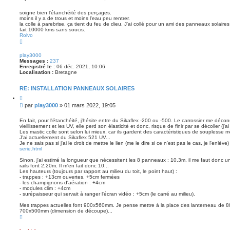
t
e
e
s
r
soigne bien l'étanchéité des perçages.
moins il y a de trous et moins l'eau peu rentrer.
s
la colle à parebrise, ça tient du feu de dieu. J'ai collé pour un ami des panneaux solaires 
a
fait 10000 kms sans soucis.
g
Rolvo
e
H
a
u
play3000
t
Messages :
237
Enregistré le :
06 déc. 2021, 10:06
Localisation :
Bretagne
RE: INSTALLATION PANNEAUX SOLAIRES
C
i
M
par
play3000
»
01 mars 2022, 19:05
t
e
e
s
r
En fait, pour l'étanchéité, j'hésite entre du Sikaflex -200 ou -500. Le carrossier me déconse
vieillissement et les UV, elle perd son élasticité et donc, risque de finir par se décoller (j'
s
Les mastic colle sont selon lui mieux, car ils gardent des caractéristiques de souplesse
a
J'ai actuellement du Sikaflex 521 UV...
g
Je ne sais pas si j'ai le droit de mettre le lien (me le dire si ce n'est pas le cas, je l'enlève)
e
serie.html
Sinon, j'ai estimé la longueur que nécessitent les 8 panneaux : 10,3m. il me faut donc 
rails font 2,20m. Il m'en fait donc 10...
Les hauteurs (toujours par rapport au milieu du toit, le point haut) :
- trappes : +13cm ouvertes, +5cm fermées
- les champignons d'aération : +4cm
- modules clim : +4cm
- surépaisseur qui servait à ranger l'écran vidéo : +5cm (le carré au milieu).
Mes trappes actuelles font 900x560mm. Je pense mettre à la place des lanterneau de 8
700x500mm (dimension de découpe)...
H
a
u