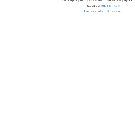
Développé par
phpBB
® Forum Software © phpBB L
Traduit par
phpBB-fr.com
Confidentialité
|
Conditions