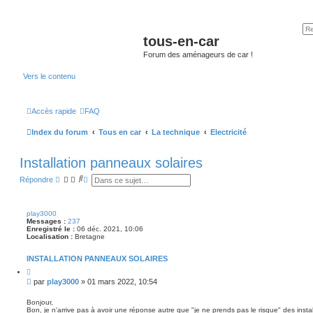
tous-en-car
Forum des aménageurs de car !
Vers le contenu
Accès rapide
FAQ
Index du forum
Tous en car
La technique
Electricité
Installation panneaux solaires
R
R
Répondre
e
e
c
c
h
h
e
e
play3000
r
r
Messages :
237
c
c
Enregistré le :
06 déc. 2021, 10:06
h
h
Localisation :
Bretagne
e
e
r
a
INSTALLATION PANNEAUX SOLAIRES
v
a
C
i
n
M
par
play3000
»
01 mars 2022, 10:54
t
c
e
e
é
s
r
Bonjour,
e
Bon, je n'arrive pas à avoir une réponse autre que "je ne prends pas le risque" des instal
s