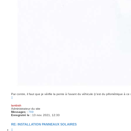
Par contre, il faut que je vérifie la pente à l'avant du véhicule (c'est du pifométrique à ce 
H
a
u
lambish
t
Administrateur du site
Messages :
769
Enregistré le :
13 nov. 2021, 12:33
RE: INSTALLATION PANNEAUX SOLAIRES
C