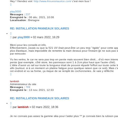
Hey ! Viendez voir:
http://www.4rouesmaurice.com/
c'est mon bus !
H
a
u
play3000
t
Messages :
237
Enregistré le :
06 déc. 2021, 10:06
Localisation :
Bretagne
RE: INSTALLATION PANNEAUX SOLAIRES
C
i
M
par
play3000
»
02 mars 2022, 16:29
t
e
e
s
r
Merci pour les conseils et info.
Effectivement, j'avais vu que la 521 UV était peut-être un peu trop "rigide" pour cette appl
s
plus élastique, mais impossible de remettre la main dessus pour l'instant (je ne suis pas sûr
a
par retrouver.
g
e
Vu les verins, le car ne sera pas trop en pente mais souvent bien droit... d'où mon interro
pente (par exemple, côté store, les panneaux sont 1 à 2cm plus haut que l'autre côté).
L'idée d'avoir un rail sur toute la longueur était de pouvoir répartir l'effort sur toute cett
afin (surtout, si à un moment un platine fatigue pour quelque raison que ce soit). Mais c'
cet endroit et vu sa forme, ça risque de se remplir de cochonneries. Je vais y réfléchir.
H
a
u
lambish
t
Administrateur du site
Messages :
769
Enregistré le :
13 nov. 2021, 12:33
RE: INSTALLATION PANNEAUX SOLAIRES
C
i
M
par
lambish
»
02 mars 2022, 18:36
t
e
e
s
r
Je ne connais pas assez la gamme sika pour t'aider plus ^^ je connais bien la rubson pa
s