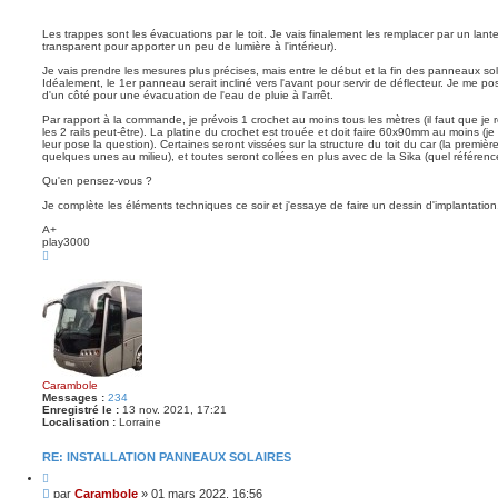
Les trappes sont les évacuations par le toit. Je vais finalement les remplacer par un lant
transparent pour apporter un peu de lumière à l'intérieur).
Je vais prendre les mesures plus précises, mais entre le début et la fin des panneaux sola
Idéalement, le 1er panneau serait incliné vers l'avant pour servir de déflecteur. Je me po
d'un côté pour une évacuation de l'eau de pluie à l'arrêt.
Par rapport à la commande, je prévois 1 crochet au moins tous les mètres (il faut que je
les 2 rails peut-être). La platine du crochet est trouée et doit faire 60x90mm au moins (je n'a
leur pose la question). Certaines seront vissées sur la structure du toit du car (la premiè
quelques unes au milieu), et toutes seront collées en plus avec de la Sika (quel référence
Qu'en pensez-vous ?
Je complète les éléments techniques ce soir et j'essaye de faire un dessin d'implantation
A+
play3000
H
a
u
t
Carambole
Messages :
234
Enregistré le :
13 nov. 2021, 17:21
Localisation :
Lorraine
RE: INSTALLATION PANNEAUX SOLAIRES
C
i
M
par
Carambole
»
01 mars 2022, 16:56