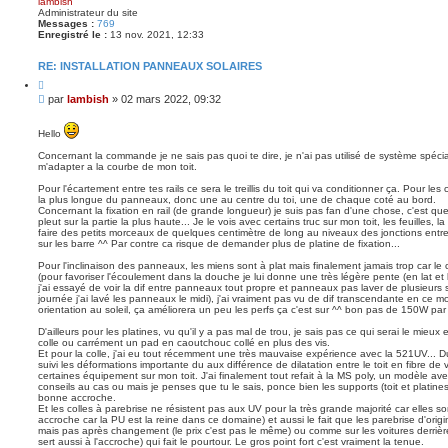
lambish
t
Administrateur du site
Messages :
769
Enregistré le :
13 nov. 2021, 12:33
RE: INSTALLATION PANNEAUX SOLAIRES
C
i
M
par
lambish
»
02 mars 2022, 09:32
t
e
e
s
r
Hello
s
a
Concernant la commande je ne sais pas quoi te dire, je n'ai pas utilisé de système spécial
m'adapter a la courbe de mon toit.
g
e
Pour l'écartement entre tes rails ce sera le treillis du toit qui va conditionner ça. Pour les 
la plus longue du panneaux, donc une au centre du toi, une de chaque coté au bord.
Concernant la fixation en rail (de grande longueur) je suis pas fan d'une chose, c'est que 
pleut sur la partie la plus haute... Je le vois avec certains truc sur mon toit, les feuilles, 
faire des petits morceaux de quelques centimètre de long au niveaux des jonctions ent
sur les barre ^^ Par contre ca risque de demander plus de platine de fixation...
Pour l'inclinaison des panneaux, les miens sont à plat mais finalement jamais trop car le
(pour favoriser l'écoulement dans la douche je lui donne une très légère pente (en lat et 
j'ai essayé de voir la dif entre panneaux tout propre et panneaux pas laver de plusieurs
journée j'ai lavé les panneaux le midi), j'ai vraiment pas vu de dif transcendante en ce mo
orientation au soleil, ça améliorera un peu les perfs ça c'est sur ^^ bon pas de 150W p
D'ailleurs pour les platines, vu qu'il y a pas mal de trou, je sais pas ce qui serai le mieu
colle ou carrément un pad en caoutchouc collé en plus des vis.
Et pour la colle, j'ai eu tout récemment une très mauvaise expérience avec la 521UV... Du f
suivi les déformations importante du aux différence de dilatation entre le toit en fibre de 
certaines équipement sur mon toit. J'ai finalement tout refait à la MS poly, un modèle ave
conseils au cas ou mais je penses que tu le sais, ponce bien les supports (toit et platine
bonne accroche.
Et les colles à parebrise ne résistent pas aux UV pour la très grande majorité car elles so
accroche car la PU est la reine dans ce domaine) et aussi le fait que les parebrise d'orig
mais pas après changement (le prix c'est pas le même) ou comme sur les voitures derrière 
sert aussi à l'accroche) qui fait le pourtour. Le gros point fort c'est vraiment la tenue.