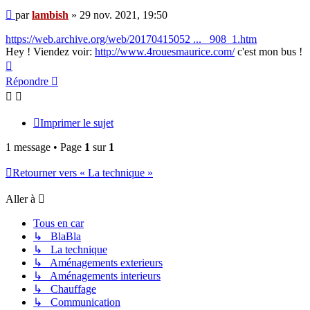
Message
par
lambish
»
29 nov. 2021, 19:50
https://web.archive.org/web/20170415052 ... _908_1.htm
Hey ! Viendez voir:
http://www.4rouesmaurice.com/
c'est mon bus !
Haut
Répondre
Imprimer le sujet
1 message • Page
1
sur
1
Retourner vers « La technique »
Aller à
Tous en car
↳ BlaBla
↳ La technique
↳ Aménagements exterieurs
↳ Aménagements interieurs
↳ Chauffage
↳ Communication