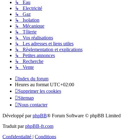
↳ Eau
↳ Electricité
↳ Gaz
↳ Isolation
↳ Mécanique
↳ Tôlerie
↳ Vos réalisations
↳ Les adresses et liens utiles
↳ Règlementation et explications
↳ Petites annonces
↳ Recherche
↳ Vente
Index du forum
Heures au format
UTC+02:00
Supprimer les cookies
Sitemap
Nous contacter
Développé par
phpBB
® Forum Software © phpBB Limited
Traduit par
phpBB-fr.com
Confidentialité
|
Conditions