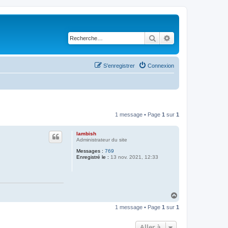
Rechercher
Recherche avancé
S’enregistrer
Connexion
1 message • Page
1
sur
1
lambish
Administrateur du site
Messages :
769
Enregistré le :
13 nov. 2021, 12:33
H
a
1 message • Page
1
sur
1
u
t
Aller à