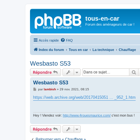
tous-en-car
Forum des aménageurs de car !
Accès rapide
FAQ
Index du forum
Tous en car
La technique
Chauffage
Wesbasto S53
R
Répondre
Wesbasto S53
M
par
lambish
»
29 nov. 2021, 08:15
e
s
https://web.archive.org/web/20170415051 ... _952_1.htm
s
a
g
e
Hey ! Viendez voir:
http://www.4rouesmaurice.com/
c'est mon bus !
Répondre
Retourner vers « Chauffage »