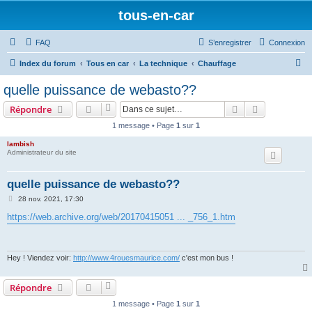
tous-en-car
FAQ
S’enregistrer
Connexion
R
Index du forum
Tous en car
La technique
Chauffage
e
quelle puissance de webasto??
c
Rechercher
Recherche 
Répondre
h
1 message • Page
1
sur
1
e
lambish
r
Administrateur du site
c
h
quelle puissance de webasto??
e
M
28 nov. 2021, 17:30
e
r
s
https://web.archive.org/web/20170415051 ... _756_1.htm
s
a
g
e
Hey ! Viendez voir:
http://www.4rouesmaurice.com/
c'est mon bus !
Répondre
1 message • Page
1
sur
1