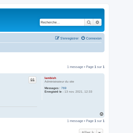
Rechercher
Recherche avancé
S’enregistrer
Connexion
1 message • Page
1
sur
1
lambish
Administrateur du site
Messages :
769
Enregistré le :
13 nov. 2021, 12:33
H
a
1 message • Page
1
sur
1
u
t
Aller à