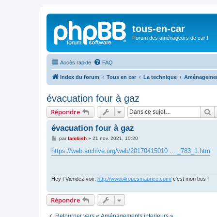
tous-en-car
Forum des aménageurs de car !
Accès rapide
FAQ
Index du forum
Tous en car
La technique
Aménagement
évacuation four à gaz
R
Répondre
évacuation four à gaz
M
par
lambish
»
21 nov. 2021, 10:20
e
s
https://web.archive.org/web/20170415010 ... _783_1.htm
s
a
g
e
Hey ! Viendez voir:
http://www.4rouesmaurice.com/
c'est mon bus !
Répondre
Retourner vers « Aménagements interieurs »