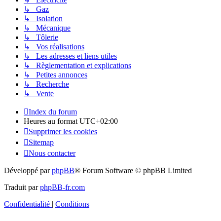
↳ Gaz
↳ Isolation
↳ Mécanique
↳ Tôlerie
↳ Vos réalisations
↳ Les adresses et liens utiles
↳ Règlementation et explications
↳ Petites annonces
↳ Recherche
↳ Vente
Index du forum
Heures au format
UTC+02:00
Supprimer les cookies
Sitemap
Nous contacter
Développé par
phpBB
® Forum Software © phpBB Limited
Traduit par
phpBB-fr.com
Confidentialité
|
Conditions