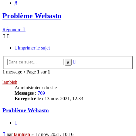
Rechercher
Problème Webasto
Répondre
Imprimer le sujet
Recherche
Rechercher
avancée
1 message • Page
1
sur
1
lambish
Administrateur du site
Messages :
769
Enregistré le :
13 nov. 2021, 12:33
Problème Webasto
Citer
Message
par
lambish
»
17 nov. 2021, 10:16