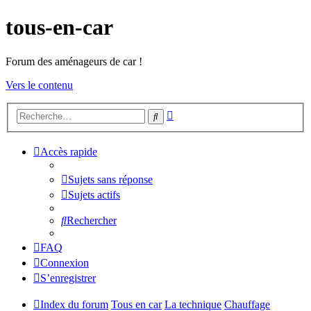
tous-en-car
Forum des aménageurs de car !
Vers le contenu
Recherche
Rechercher
avancée
Accès rapide
Sujets sans réponse
Sujets actifs
Rechercher
FAQ
Connexion
S’enregistrer
Index du forum
Tous en car
La technique
Chauffage