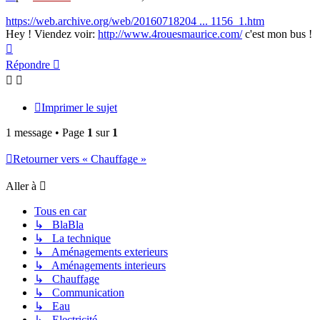
https://web.archive.org/web/20160718204 ... 1156_1.htm
Hey ! Viendez voir:
http://www.4rouesmaurice.com/
c'est mon bus !
Haut
Répondre
Imprimer le sujet
1 message • Page
1
sur
1
Retourner vers « Chauffage »
Aller à
Tous en car
↳ BlaBla
↳ La technique
↳ Aménagements exterieurs
↳ Aménagements interieurs
↳ Chauffage
↳ Communication
↳ Eau
↳ Electricité