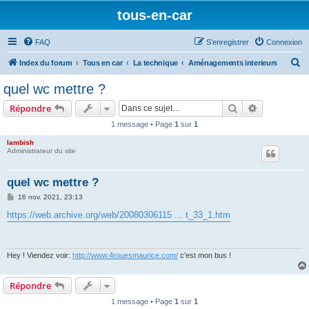
tous-en-car
FAQ
S’enregistrer
Connexion
R
Index du forum
Tous en car
La technique
Aménagements interieurs
e
quel wc mettre ?
c
Rechercher
Recherche 
Répondre
h
1 message • Page
1
sur
1
e
lambish
r
Administrateur du site
c
h
quel wc mettre ?
e
M
16 nov. 2021, 23:13
e
r
s
https://web.archive.org/web/20080306115 ... t_33_1.htm
s
a
g
e
Hey ! Viendez voir:
http://www.4rouesmaurice.com/
c'est mon bus !
Répondre
1 message • Page
1
sur
1