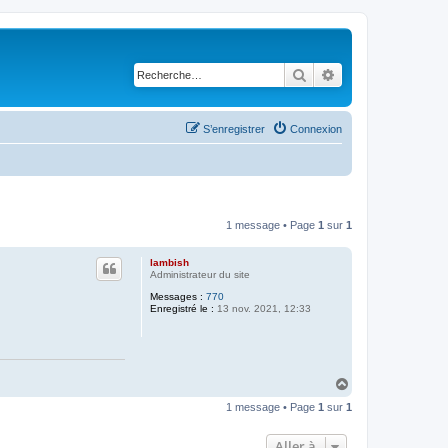
Rechercher
Recherche avancé
S’enregistrer
Connexion
1 message • Page
1
sur
1
lambish
Administrateur du site
Messages :
770
Enregistré le :
13 nov. 2021, 12:33
H
a
1 message • Page
1
sur
1
u
t
Aller à