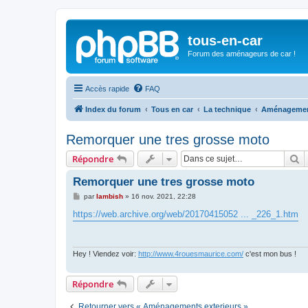
tous-en-car
Forum des aménageurs de car !
Accès rapide
FAQ
Index du forum
Tous en car
La technique
Aménagement
Remorquer une tres grosse moto
R
Répondre
Remorquer une tres grosse moto
M
par
lambish
»
16 nov. 2021, 22:28
e
s
https://web.archive.org/web/20170415052 ... _226_1.htm
s
a
g
e
Hey ! Viendez voir:
http://www.4rouesmaurice.com/
c'est mon bus !
Répondre
Retourner vers « Aménagements exterieurs »