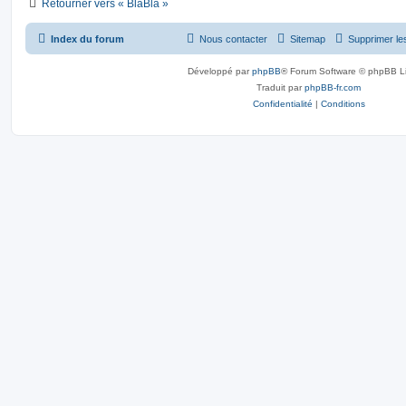
Retourner vers « BlaBla »
Index du forum
Nous contacter
Sitemap
Supprimer le
Développé par
phpBB
® Forum Software © phpBB L
Traduit par
phpBB-fr.com
Confidentialité
|
Conditions