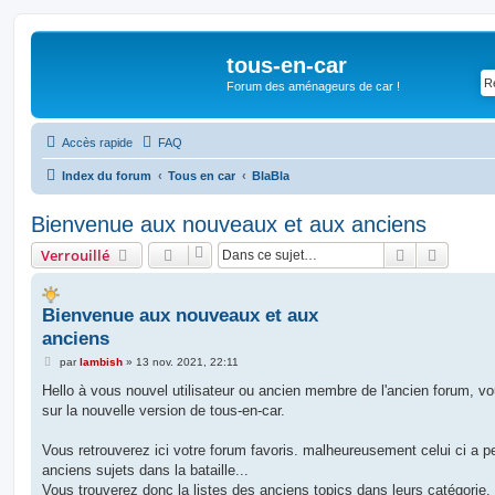
tous-en-car
Forum des aménageurs de car !
Accès rapide
FAQ
Index du forum
Tous en car
BlaBla
Bienvenue aux nouveaux et aux anciens
Rechercher
Recherc
Verrouillé
Bienvenue aux nouveaux et aux
anciens
M
par
lambish
»
13 nov. 2021, 22:11
e
s
Hello à vous nouvel utilisateur ou ancien membre de l'ancien forum, v
s
sur la nouvelle version de tous-en-car.
a
g
e
Vous retrouverez ici votre forum favoris. malheureusement celui ci a p
anciens sujets dans la bataille...
Vous trouverez donc la listes des anciens topics dans leurs catégorie,