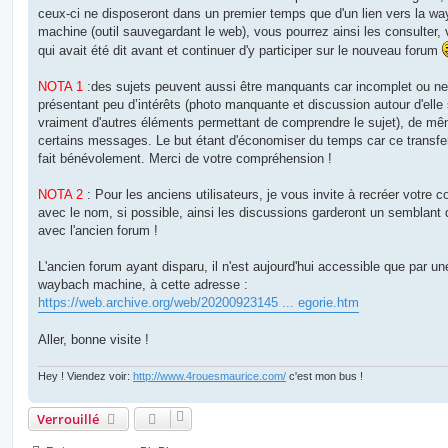
ceux-ci ne disposeront dans un premier temps que d'un lien vers la w
machine (outil sauvegardant le web), vous pourrez ainsi les consulter, 
qui avait été dit avant et continuer d'y participer sur le nouveau forum
NOTA 1
:des sujets peuvent aussi être manquants car incomplet ou ne
présentant peu d’intérêts (photo manquante et discussion autour d'elle
vraiment d'autres éléments permettant de comprendre le sujet), de m
certains messages. Le but étant d'économiser du temps car ce transfer
fait bénévolement. Merci de votre compréhension !
NOTA 2
: Pour les anciens utilisateurs, je vous invite à recréer votre 
avec le nom, si possible, ainsi les discussions garderont un semblant d
avec l'ancien forum !
L'ancien forum ayant disparu, il n'est aujourd'hui accessible que par un
waybach machine, à cette adresse :
https://web.archive.org/web/20200923145 ... egorie.htm
Aller, bonne visite !
Hey ! Viendez voir:
http://www.4rouesmaurice.com/
c'est mon bus !
Verrouillé