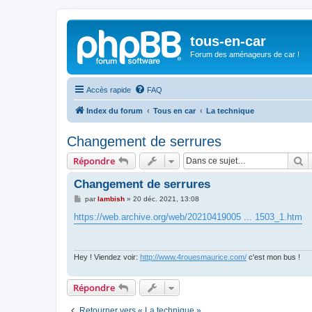
tous-en-car
Forum des aménageurs de car !
Accès rapide
FAQ
Index du forum
Tous en car
La technique
Changement de serrures
R
Répondre
Changement de serrures
M
par
lambish
»
20 déc. 2021, 13:08
e
s
https://web.archive.org/web/20210419005 ... 1503_1.htm
s
a
g
e
Hey ! Viendez voir:
http://www.4rouesmaurice.com/
c'est mon bus !
Répondre
Retourner vers « La technique »