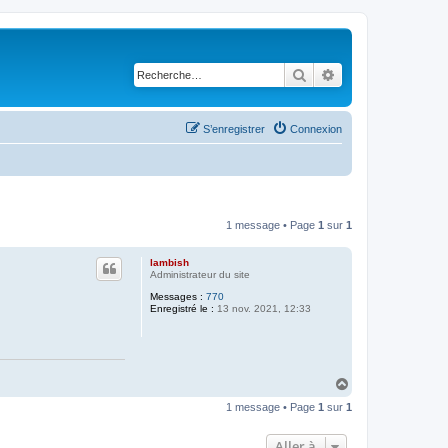
Rechercher
Recherche avancé
S’enregistrer
Connexion
1 message • Page
1
sur
1
lambish
Administrateur du site
Messages :
770
Enregistré le :
13 nov. 2021, 12:33
H
a
1 message • Page
1
sur
1
u
t
Aller à