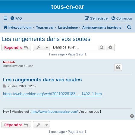
tous-en-car
FAQ
S’enregistrer
Connexion
R
Index du forum
Tous en car
La technique
Aménagements interieurs
e
Les rangements dans vos soutes
c
Rechercher
Recherche 
Répondre
h
1 message • Page
1
sur
1
e
lambish
r
Administrateur du site
c
h
Les rangements dans vos soutes
e
M
20 déc. 2021, 12:59
e
r
s
https://web.archive.org/web/20210228183 ... 1492_1.htm
s
a
g
e
Hey ! Viendez voir:
http://www.4rouesmaurice.com/
c'est mon bus !
Répondre
1 message • Page
1
sur
1