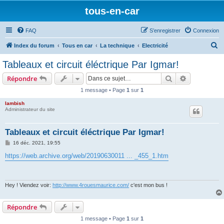
tous-en-car
FAQ
S’enregistrer
Connexion
R
Index du forum
Tous en car
La technique
Electricité
e
Tableaux et circuit éléctrique Par Igmar!
c
Rechercher
Recherche 
Répondre
h
1 message • Page
1
sur
1
e
lambish
r
Administrateur du site
c
h
Tableaux et circuit éléctrique Par Igmar!
e
M
16 déc. 2021, 19:55
e
r
s
https://web.archive.org/web/20190630011 ... _455_1.htm
s
a
g
e
Hey ! Viendez voir:
http://www.4rouesmaurice.com/
c'est mon bus !
Répondre
1 message • Page
1
sur
1