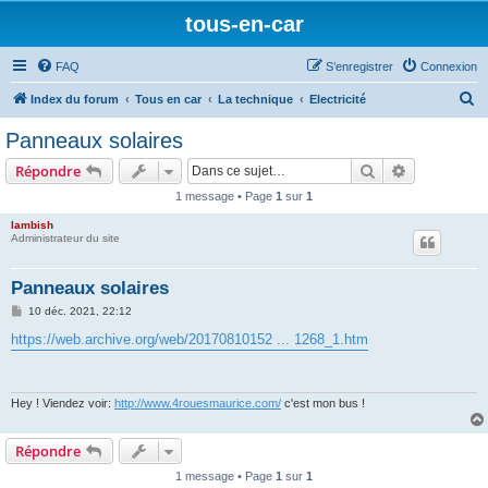
tous-en-car
FAQ
S’enregistrer
Connexion
R
Index du forum
Tous en car
La technique
Electricité
e
Panneaux solaires
c
Rechercher
Recherche 
Répondre
h
1 message • Page
1
sur
1
e
lambish
r
Administrateur du site
c
h
Panneaux solaires
e
M
10 déc. 2021, 22:12
e
r
s
https://web.archive.org/web/20170810152 ... 1268_1.htm
s
a
g
e
Hey ! Viendez voir:
http://www.4rouesmaurice.com/
c'est mon bus !
Répondre
1 message • Page
1
sur
1