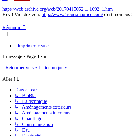
https://web.archive.org/web/20170415052 ... 1092_1.htm
Hey ! Viendez voir:
http://www.4rouesmaurice.com/
c'est mon bus !
Haut
Répondre
Imprimer le sujet
1 message • Page
1
sur
1
Retourner vers « La technique »
Aller à
Tous en car
↳ BlaBla
↳ La technique
↳ Aménagements exterieurs
↳ Aménagements interieurs
↳ Chauffage
↳ Communication
↳ Eau
↳ Electricité