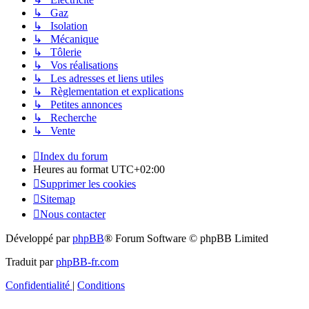
↳ Gaz
↳ Isolation
↳ Mécanique
↳ Tôlerie
↳ Vos réalisations
↳ Les adresses et liens utiles
↳ Règlementation et explications
↳ Petites annonces
↳ Recherche
↳ Vente
Index du forum
Heures au format
UTC+02:00
Supprimer les cookies
Sitemap
Nous contacter
Développé par
phpBB
® Forum Software © phpBB Limited
Traduit par
phpBB-fr.com
Confidentialité
|
Conditions