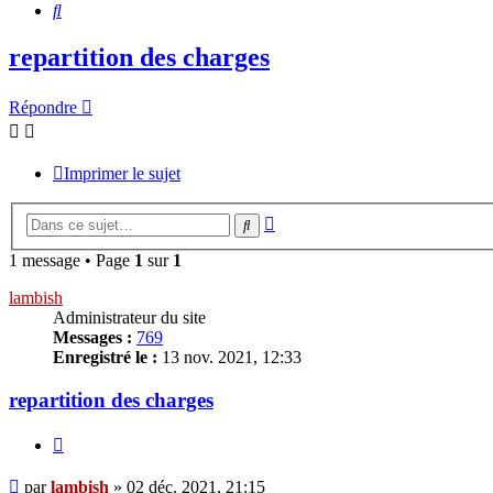
Rechercher
repartition des charges
Répondre
Imprimer le sujet
Recherche
Rechercher
avancée
1 message • Page
1
sur
1
lambish
Administrateur du site
Messages :
769
Enregistré le :
13 nov. 2021, 12:33
repartition des charges
Citer
Message
par
lambish
»
02 déc. 2021, 21:15