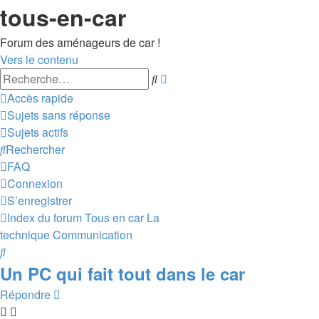
tous-en-car
Forum des aménageurs de car !
Vers le contenu
Recherche
Rechercher
avancée
Accès rapide
Sujets sans réponse
Sujets actifs
Rechercher
FAQ
Connexion
S’enregistrer
Index du forum
Tous en car
La
technique
Communication
Rechercher
Un PC qui fait tout dans le car
Répondre