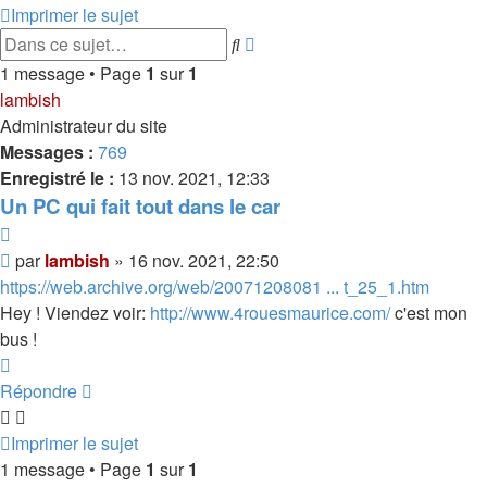
Imprimer le sujet
Recherche
Rechercher
avancée
1 message • Page
1
sur
1
lambish
Administrateur du site
Messages :
769
Enregistré le :
13 nov. 2021, 12:33
Un PC qui fait tout dans le car
Citer
Message
par
lambish
»
16 nov. 2021, 22:50
https://web.archive.org/web/20071208081 ... t_25_1.htm
Hey ! Viendez voir:
http://www.4rouesmaurice.com/
c'est mon
bus !
Haut
Répondre
Imprimer le sujet
1 message • Page
1
sur
1