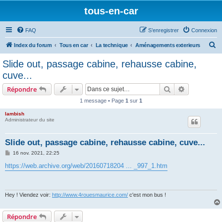
tous-en-car
FAQ
S’enregistrer
Connexion
R
Index du forum
Tous en car
La technique
Aménagements exterieurs
e
Slide out, passage cabine, rehausse cabine,
c
cuve...
h
Rechercher
Recherche 
Répondre
e
1 message • Page
1
sur
1
r
lambish
c
Administrateur du site
h
e
Slide out, passage cabine, rehausse cabine, cuve...
r
M
16 nov. 2021, 22:25
e
s
https://web.archive.org/web/20160718204 ... _997_1.htm
s
a
g
e
Hey ! Viendez voir:
http://www.4rouesmaurice.com/
c'est mon bus !
Répondre