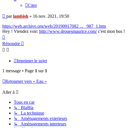
Citer
Message
par
lambish
»
16 nov. 2021, 19:50
https://web.archive.org/web/20190917082 ... _987_1.htm
Hey ! Viendez voir:
http://www.4rouesmaurice.com/
c'est mon bus !
Haut
Répondre
Imprimer le sujet
1 message • Page
1
sur
1
Retourner vers « Eau »
Aller à
Tous en car
↳ BlaBla
↳ La technique
↳ Aménagements exterieurs
↳ Aménagements interieurs