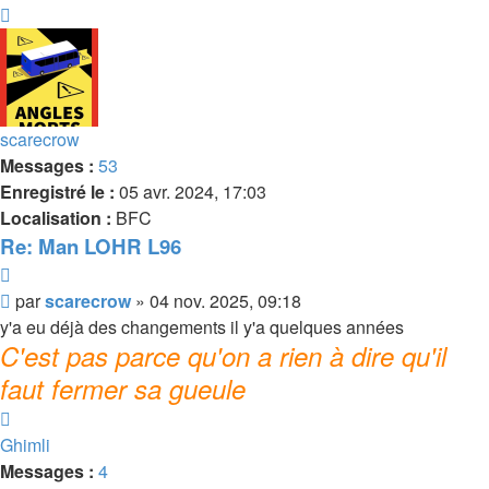
Haut
scarecrow
Messages :
53
Enregistré le :
05 avr. 2024, 17:03
Localisation :
BFC
Re: Man LOHR L96
Citer
Message
par
scarecrow
»
04 nov. 2025, 09:18
y'a eu déjà des changements il y'a quelques années
C'est pas parce qu'on a rien à dire qu'il
faut fermer sa gueule
Haut
Ghimli
Messages :
4