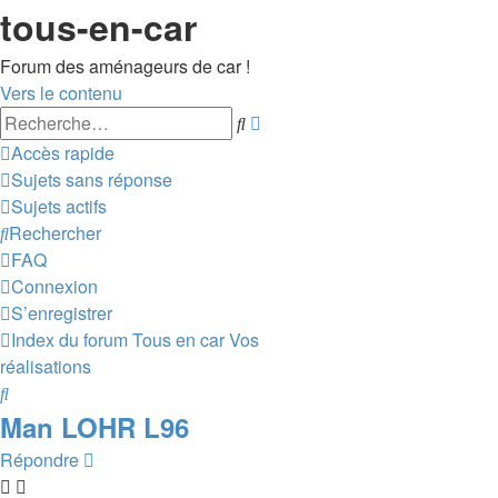
tous-en-car
Forum des aménageurs de car !
Vers le contenu
Recherche
Rechercher
avancée
Accès rapide
Sujets sans réponse
Sujets actifs
Rechercher
FAQ
Connexion
S’enregistrer
Index du forum
Tous en car
Vos
réalisations
Rechercher
Man LOHR L96
Répondre