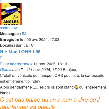
scarecrow
Messages :
53
Enregistré le :
05 avr. 2024, 17:03
Localisation :
BFC
Re: Man LOHR L96
Citer
Message
par
scarecrow
»
11 nov. 2025, 18:13
Ghimli
a écrit :
11 nov. 2025, 17:20
Bonjour,
C’était un véhicule de transport CRS peut etre, la carrosserie
est entièrement blindé?
Alors gendarmerie ..... les crs ils sont blanc
oui entièrement
blindé
C'est pas parce qu'on a rien à dire qu'il
faut fermer sa gueule