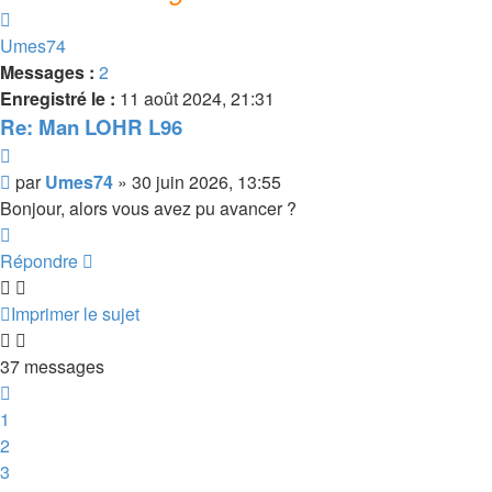
Haut
Umes74
Messages :
2
Enregistré le :
11 août 2024, 21:31
Re: Man LOHR L96
Citer
Message
par
Umes74
»
30 juin 2026, 13:55
Bonjour, alors vous avez pu avancer ?
Haut
Répondre
Imprimer le sujet
37 messages
Précédente
1
2
3