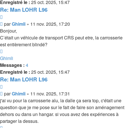
Enregistré le :
25 oct. 2025, 15:47
Re: Man LOHR L96
Citer
Message
par
Ghimli
»
11 nov. 2025, 17:20
Bonjour,
C’était un véhicule de transport CRS peut etre, la carrosserie
est entièrement blindé?
Haut
Ghimli
Messages :
4
Enregistré le :
25 oct. 2025, 15:47
Re: Man LOHR L96
Citer
Message
par
Ghimli
»
11 nov. 2025, 17:31
j'ai vu pour la carrosserie alu, la dalle ça sera top, c'était une
question que je me pose sur le fait de faire son aménagement
dehors ou dans un hangar. si vous avez des expériences à
partager la dessus.
Haut