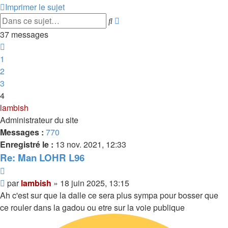
Imprimer le sujet
Recherche
Rechercher
avancée
37 messages
Précédente
1
2
3
4
lambish
Administrateur du site
Messages :
770
Enregistré le :
13 nov. 2021, 12:33
Re: Man LOHR L96
Citer
Message
par
lambish
»
18 juin 2025, 13:15
Ah c'est sur que la dalle ce sera plus sympa pour bosser que
ce rouler dans la gadou ou etre sur la voie publique