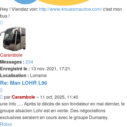
Hey ! Viendez voir:
http://www.4rouesmaurice.com/
c'est mon
bus !
Haut
Carambole
Messages :
234
Enregistré le :
13 nov. 2021, 17:21
Localisation :
Lorraine
Re: Man LOHR L96
Citer
Message
par
Carambole
»
11 oct. 2025, 11:40
une info ..... Après le décès de son fondateur en mai dernier, le
groupe alsacien Lohr est en vente. Des négociations
exclusives seraient en cours avec le groupe Dumarey.
Rolvo