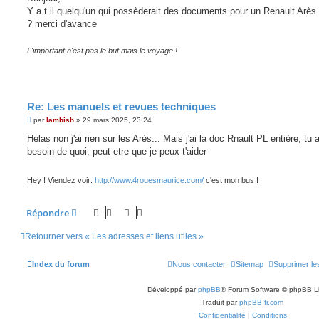
s
Y a t il quelqu'un qui possèderait des documents pour un Renault Arès
a
g
? merci d'avance
e
L'important n'est pas le but mais le voyage !
Re: Les manuels et revues techniques
M
par
lambish
»
29 mars 2025, 23:24
e
s
Helas non j'ai rien sur les Arès... Mais j'ai la doc Rnault PL entière, tu 
s
besoin de quoi, peut-etre que je peux t'aider
a
g
e
Hey ! Viendez voir:
http://www.4rouesmaurice.com/
c'est mon bus !
Répondre
Retourner vers « Les adresses et liens utiles »
Index du forum
Nous contacter
Sitemap
Supprimer le
Développé par
phpBB
® Forum Software © phpBB L
Traduit par
phpBB-fr.com
Confidentialité
|
Conditions