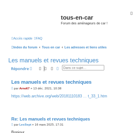
tous-en-car
Forum des aménageurs de car !
Accès rapide
FAQ
Index du forum
Tous en car
Les adresses et liens utiles
Les manuels et revues techniques
Rechercher
Recherche avancée
Répondre
Les manuels et revues techniques
M
par
Arno67
»
13 déc. 2021, 10:38
e
s
https://web.archive.org/web/20181110183 ... t_33_1.htm
s
a
g
e
Re: Les manuels et revues techniques
M
par
LesSept
»
16 mars 2025, 17:31
e
s
Bonjour,