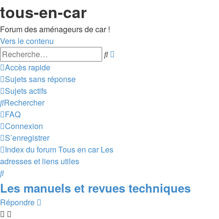
tous-en-car
Forum des aménageurs de car !
Vers le contenu
Recherche
Rechercher
avancée
Accès rapide
Sujets sans réponse
Sujets actifs
Rechercher
FAQ
Connexion
S’enregistrer
Index du forum
Tous en car
Les
adresses et liens utiles
Rechercher
Les manuels et revues techniques
Répondre