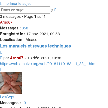
Imprimer le sujet
Recherche
Rechercher
avancée
3 messages • Page
1
sur
1
Arno67
Messages :
358
Enregistré le :
17 nov. 2021, 09:58
Localisation :
Alsace
Les manuels et revues techniques
Citer
Message
par
Arno67
»
13 déc. 2021, 10:38
https://web.archive.org/web/20181110183 ... t_33_1.htm
Haut
LesSept
Messages :
13