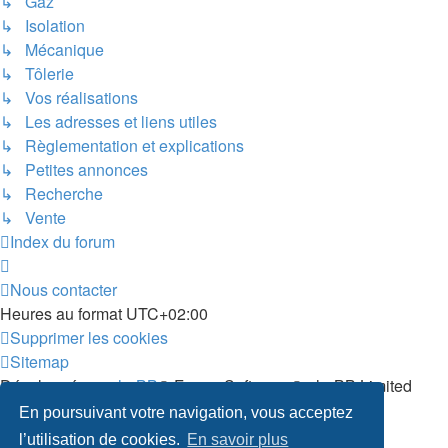
↳ Gaz
↳ Isolation
↳ Mécanique
↳ Tôlerie
↳ Vos réalisations
↳ Les adresses et liens utiles
↳ Règlementation et explications
↳ Petites annonces
↳ Recherche
↳ Vente
Index du forum
Nous contacter
Heures au format
UTC+02:00
Supprimer les cookies
Sitemap
Développé par
phpBB
® Forum Software © phpBB Limited
Traduit par
phpBB-fr.com
En poursuivant votre navigation, vous acceptez
Confidentialité
|
Conditions
l’utilisation de cookies.
En savoir plus