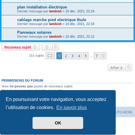
plan installation électrique
Dernier message par
lambish
«
10 déc. 2021, 22:24
cablage marche pied electrique thule
Dernier message par
lambish
«
10 déc. 2021, 22:18
Panneaux solaires
Dernier message par
lambish
«
10 déc. 2021, 22:12
Nouveau sujet
Page
1
sur
7
1
2
3
4
5
7
Suivante
151 sujets
…
Aller à
PERMISSIONS DU FORUM
Vous
ne pouvez pas
poster de nouveaux sujets
Vous
ne pouvez pas
répondre aux sujets
Vous
ne pouvez pas
modifier vos messages
En poursuivant votre navigation, vous acceptez
Vous
ne pouvez pas
supprimer vos messages
Vous
ne pouvez pas
joindre des fichiers
l’utilisation de cookies.
En savoir plus
Index du forum
Heures au format
UTC+02:00
OK
Développé par
phpBB
® Forum Software © phpBB Limited
Traduit par
phpBB-fr.com
Confidentialité
|
Conditions