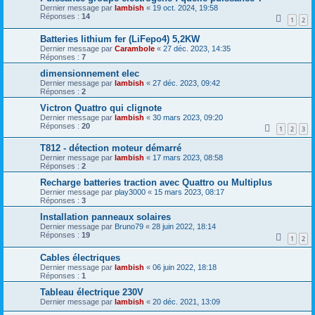
Dernier message par
lambish
«
19 oct. 2024, 19:58
Réponses :
14
1
2
Batteries lithium fer (LiFepo4) 5,2KW
Dernier message par
Carambole
«
27 déc. 2023, 14:35
Réponses :
7
dimensionnement elec
Dernier message par
lambish
«
27 déc. 2023, 09:42
Réponses :
2
Victron Quattro qui clignote
Dernier message par
lambish
«
30 mars 2023, 09:20
Réponses :
20
1
2
3
T812 - détection moteur démarré
Dernier message par
lambish
«
17 mars 2023, 08:58
Réponses :
2
Recharge batteries traction avec Quattro ou Multiplus
Dernier message par
play3000
«
15 mars 2023, 08:17
Réponses :
3
Installation panneaux solaires
Dernier message par
Bruno79
«
28 juin 2022, 18:14
Réponses :
19
1
2
Cables électriques
Dernier message par
lambish
«
06 juin 2022, 18:18
Réponses :
1
Tableau électrique 230V
Dernier message par
lambish
«
20 déc. 2021, 13:09