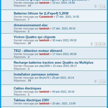
Dernier message par
lambish
«
19 oct. 2024, 19:58
Réponses :
14
1
2
Batteries lithium fer (LiFepo4) 5,2KW
Dernier message par
Carambole
«
27 déc. 2023, 14:35
Réponses :
7
dimensionnement elec
Dernier message par
lambish
«
27 déc. 2023, 09:42
Réponses :
2
Victron Quattro qui clignote
Dernier message par
lambish
«
30 mars 2023, 09:20
Réponses :
20
1
2
3
T812 - détection moteur démarré
Dernier message par
lambish
«
17 mars 2023, 08:58
Réponses :
2
Recharge batteries traction avec Quattro ou Multiplus
Dernier message par
play3000
«
15 mars 2023, 08:17
Réponses :
3
Installation panneaux solaires
Dernier message par
Bruno79
«
28 juin 2022, 18:14
Réponses :
19
1
2
Cables électriques
Dernier message par
lambish
«
06 juin 2022, 18:18
Réponses :
1
Tableau électrique 230V
Dernier message par
lambish
«
20 déc. 2021, 13:09