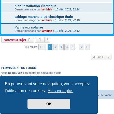
plan installation électrique
Dernier message par
lambish
«
10 déc. 2021, 22:24
cablage marche pied electrique thule
Dernier message par
lambish
«
10 déc. 2021, 22:18
Panneaux solaires
Dernier message par
lambish
«
10 déc. 2021, 22:12
Nouveau sujet
Page
1
sur
7
1
2
3
4
5
7
Suivante
151 sujets
…
Aller à
PERMISSIONS DU FORUM
Vous
ne pouvez pas
poster de nouveaux sujets
Vous
ne pouvez pas
répondre aux sujets
Vous
ne pouvez pas
modifier vos messages
En poursuivant votre navigation, vous acceptez
Vous
ne pouvez pas
supprimer vos messages
Vous
ne pouvez pas
joindre des fichiers
l’utilisation de cookies.
En savoir plus
Index du forum
Heures au format
UTC+02:00
OK
Développé par
phpBB
® Forum Software © phpBB Limited
Traduit par
phpBB-fr.com
Confidentialité
|
Conditions