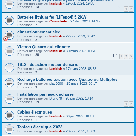
Dernier message par
lambish
«
19 oct. 2024, 19:58
Réponses :
14
1
2
Batteries lithium fer (LiFepo4) 5,2KW
Dernier message par
Carambole
«
27 déc. 2023, 14:35
Réponses :
7
dimensionnement elec
Dernier message par
lambish
«
27 déc. 2023, 09:42
Réponses :
2
Victron Quattro qui clignote
Dernier message par
lambish
«
30 mars 2023, 09:20
Réponses :
20
1
2
3
T812 - détection moteur démarré
Dernier message par
lambish
«
17 mars 2023, 08:58
Réponses :
2
Recharge batteries traction avec Quattro ou Multiplus
Dernier message par
play3000
«
15 mars 2023, 08:17
Réponses :
3
Installation panneaux solaires
Dernier message par
Bruno79
«
28 juin 2022, 18:14
Réponses :
19
1
2
Cables électriques
Dernier message par
lambish
«
06 juin 2022, 18:18
Réponses :
1
Tableau électrique 230V
Dernier message par
lambish
«
20 déc. 2021, 13:09