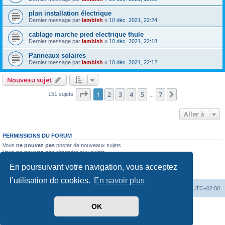
plan installation électrique
Dernier message par
lambish
«
10 déc. 2021, 22:24
cablage marche pied electrique thule
Dernier message par
lambish
«
10 déc. 2021, 22:18
Panneaux solaires
Dernier message par
lambish
«
10 déc. 2021, 22:12
Nouveau sujet
Page
1
sur
7
1
2
3
4
5
7
Suivante
151 sujets
…
Aller à
PERMISSIONS DU FORUM
Vous
ne pouvez pas
poster de nouveaux sujets
Vous
ne pouvez pas
répondre aux sujets
Vous
ne pouvez pas
modifier vos messages
En poursuivant votre navigation, vous acceptez
Vous
ne pouvez pas
supprimer vos messages
Vous
ne pouvez pas
joindre des fichiers
l’utilisation de cookies.
En savoir plus
Index du forum
Heures au format
UTC+02:00
OK
Développé par
phpBB
® Forum Software © phpBB Limited
Traduit par
phpBB-fr.com
Confidentialité
|
Conditions