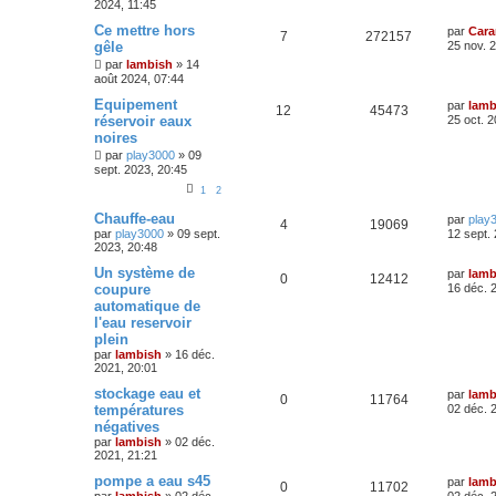
2024, 11:45
Ce mettre hors
par
Car
7
272157
gêle
25 nov. 
par
lambish
»
14
août 2024, 07:44
Equipement
par
lamb
12
45473
réservoir eaux
25 oct. 
noires
par
play3000
»
09
sept. 2023, 20:45
1
2
Chauffe-eau
par
play
4
19069
par
play3000
»
09 sept.
12 sept.
2023, 20:48
Un système de
par
lamb
0
12412
coupure
16 déc. 
automatique de
l'eau reservoir
plein
par
lambish
»
16 déc.
2021, 20:01
stockage eau et
par
lamb
0
11764
températures
02 déc. 
négatives
par
lambish
»
02 déc.
2021, 21:21
pompe a eau s45
par
lamb
0
11702
par
lambish
»
02 déc.
02 déc. 