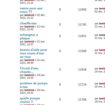
2021, 21:12
vanne pour eau
par
lamb
0
11850
noire ??
02 déc. 
par
lambish
»
02 déc.
2021, 21:12
chauffe-eau
par
lamb
0
11792
par
lambish
»
21 nov.
21 nov. 
2021, 10:40
echangeur a
par
lamb
0
11851
plaque
21 nov. 
par
lambish
»
21 nov.
2021, 10:37
besoin d'aide pour
par
lamb
0
11586
mes cuves d'eau
21 nov. 
en inox
par
lambish
»
21 nov.
2021, 09:49
Circuit d'eau
par
lamb
0
11638
chaude...
19 nov. 
par
lambish
»
19 nov.
2021, 19:33
problem de pompe
par
lamb
0
11724
a eau
19 nov. 
par
lambish
»
19 nov.
2021, 19:32
quelle pompe
par
lamb
0
11768
choisir ?
19 nov. 
par
lambish
»
19 nov.