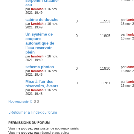
serpentin chauffe-
eau...
par
lambish
»
16 nov.
2021, 19:49
cabine de douche
par
lamb
0
11553
par
lambish
»
16 nov.
16 nov. 
2021, 19:49
Un système de
par
lamb
0
11805
coupure
16 nov. 
automatique de
l'eau reservoir
plein
par
lambish
»
16 nov.
2021, 19:49
schema photos
par
lamb
0
11810
par
lambish
»
16 nov.
16 nov. 
2021, 19:48
Mise à l'air des
par
lamb
0
11761
réservoirs, évents
16 nov. 
par
lambish
»
16 nov.
2021, 19:48
Nouveau sujet
Retourner à l’index du forum
PERMISSIONS DU FORUM
Vous
ne pouvez pas
poster de nouveaux sujets
Vous
ne pouvez pas
répondre aux sujets