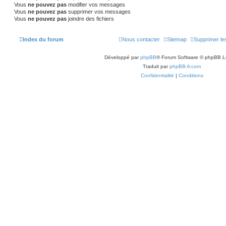
Vous
ne pouvez pas
modifier vos messages
Vous
ne pouvez pas
supprimer vos messages
Vous
ne pouvez pas
joindre des fichiers
Index du forum
Nous contacter
Sitemap
Supprimer le
Développé par
phpBB
® Forum Software © phpBB L
Traduit par
phpBB-fr.com
Confidentialité
|
Conditions