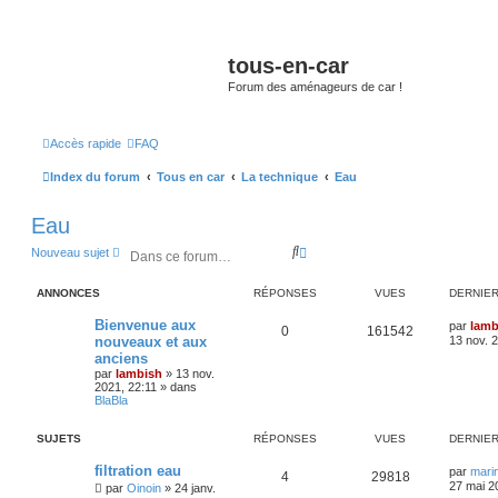
tous-en-car
Forum des aménageurs de car !
Accès rapide
FAQ
Index du forum
Tous en car
La technique
Eau
Eau
R
R
Nouveau sujet
e
e
c
c
ANNONCES
RÉPONSES
VUES
DERNIE
h
h
e
e
Bienvenue aux
par
lamb
r
r
0
161542
nouveaux et aux
13 nov. 
c
c
anciens
h
h
par
lambish
»
13 nov.
e
e
2021, 22:11
» dans
r
a
BlaBla
v
a
n
SUJETS
RÉPONSES
VUES
DERNIE
c
é
filtration eau
par
mari
4
29818
e
27 mai 2
par
Oinoin
»
24 janv.