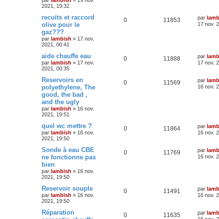
2021, 19:32
recuits et raccord
par
lamb
0
11853
olive pour le
17 nov. 
gaz???
par
lambish
»
17 nov.
2021, 00:41
aide chauffe eau
par
lamb
0
11888
par
lambish
»
17 nov.
17 nov. 
2021, 00:35
Reservoirs en
par
lamb
0
11569
polyethylene, The
16 nov. 
good, the bad ,
and the ugly
par
lambish
»
16 nov.
2021, 19:51
quel wc mettre ?
par
lamb
0
11864
par
lambish
»
16 nov.
16 nov. 
2021, 19:50
Sonde à eau CBE
par
lamb
0
11769
ne fonctionne pas
16 nov. 
bien
par
lambish
»
16 nov.
2021, 19:50
Reservoir souple
par
lamb
0
11491
par
lambish
»
16 nov.
16 nov. 
2021, 19:50
Réparation
par
lamb
0
11635
16 nov. 