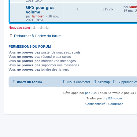
2021, 19:54
GPS pour gros
par
lamb
0
11995
16 nov. 
volume
par
lambish
»
16 nov.
2021, 19:54
Nouveau sujet
Retourner à l’index du forum
PERMISSIONS DU FORUM
Vous
ne pouvez pas
poster de nouveaux sujets
Vous
ne pouvez pas
répondre aux sujets
Vous
ne pouvez pas
modifier vos messages
Vous
ne pouvez pas
supprimer vos messages
Vous
ne pouvez pas
joindre des fichiers
Index du forum
Nous contacter
Sitemap
Supprimer le
Développé par
phpBB
® Forum Software © phpBB L
Traduit par
phpBB-fr.com
Confidentialité
|
Conditions