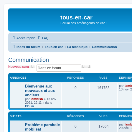
tous-en-car
Forum des aménageurs de car !
Accès rapide
FAQ
Index du forum
Tous en car
La technique
Communication
Communication
R
R
Nouveau sujet
e
e
c
c
ANNONCES
RÉPONSES
VUES
DERNIE
h
h
e
e
Bienvenue aux
par
lamb
r
r
0
161753
13 nov. 
nouveaux et aux
c
c
anciens
h
h
par
lambish
»
13 nov.
e
e
2021, 22:11
» dans
r
a
BlaBla
v
a
n
SUJETS
RÉPONSES
VUES
DERNIE
c
é
Problème parabole
par
lamb
0
17064
e
20 déc. 
mobilsat