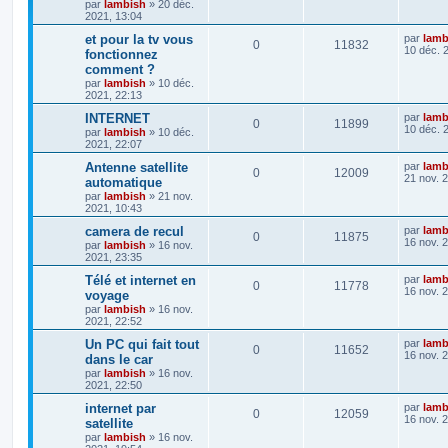
par
lambish
»
20 déc.
2021, 13:04
et pour la tv vous
par
lamb
0
11832
10 déc. 
fonctionnez
comment ?
par
lambish
»
10 déc.
2021, 22:13
INTERNET
par
lamb
0
11899
10 déc. 
par
lambish
»
10 déc.
2021, 22:07
Antenne satellite
par
lamb
0
12009
21 nov. 
automatique
par
lambish
»
21 nov.
2021, 10:43
camera de recul
par
lamb
0
11875
16 nov. 
par
lambish
»
16 nov.
2021, 23:35
Télé et internet en
par
lamb
0
11778
16 nov. 
voyage
par
lambish
»
16 nov.
2021, 22:52
Un PC qui fait tout
par
lamb
0
11652
16 nov. 
dans le car
par
lambish
»
16 nov.
2021, 22:50
internet par
par
lamb
0
12059
16 nov. 
satellite
par
lambish
»
16 nov.