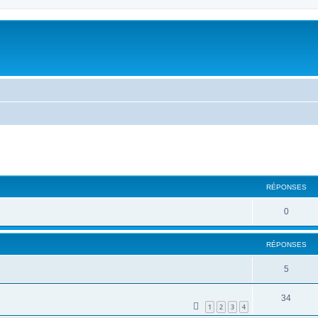
cher
cherche avancée
RÉPONSES
0
RÉPONSES
5
34
1
2
3
4