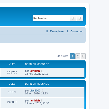
Rechercher
Recherche avancé
S’enregistrer
Connexion
1
2
Suivante
44 sujets
VUES
DERNIER MESSAGE
par
lambish
161756
13 nov. 2021, 22:11
VUES
DERNIER MESSAGE
par
play3000
18571
08 avr. 2026, 12:13
par
lambish
240065
19 sept. 2025, 12:35