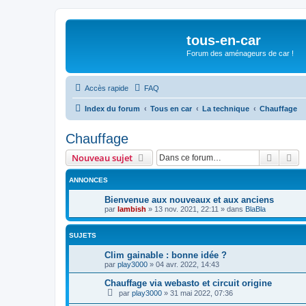
tous-en-car
Forum des aménageurs de car !
Accès rapide
FAQ
Index du forum
Tous en car
La technique
Chauffage
Chauffage
Recher
Re
Nouveau sujet
ANNONCES
Bienvenue aux nouveaux et aux anciens
par
lambish
»
13 nov. 2021, 22:11
» dans
BlaBla
SUJETS
Clim gainable : bonne idée ?
par
play3000
»
04 avr. 2022, 14:43
Chauffage via webasto et circuit origine
par
play3000
»
31 mai 2022, 07:36