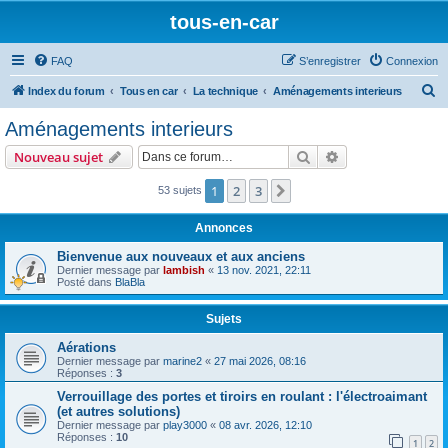
tous-en-car
FAQ
S’enregistrer
Connexion
R
Index du forum
Tous en car
La technique
Aménagements interieurs
e
Aménagements interieurs
c
Rechercher
Recherche avanc
Nouveau sujet
h
e
1
2
3
Suivante
53 sujets
r
Annonces
c
Bienvenue aux nouveaux et aux anciens
h
Dernier message par
lambish
«
13 nov. 2021, 22:11
Posté dans
BlaBla
e
r
Sujets
Aérations
Dernier message par
marine2
«
27 mai 2026, 08:16
Réponses :
3
Verrouillage des portes et tiroirs en roulant : l'électroaimant
(et autres solutions)
Dernier message par
play3000
«
08 avr. 2026, 12:10
Réponses :
10
1
2