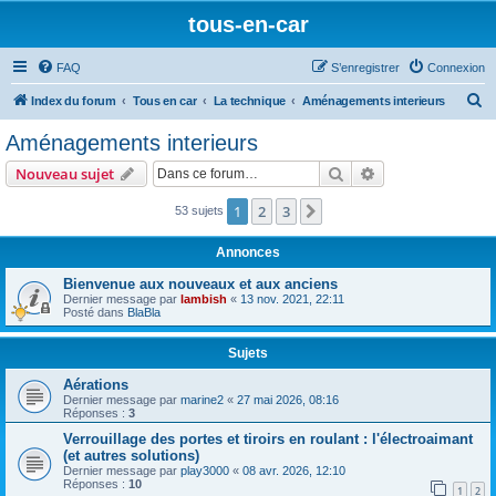
tous-en-car
FAQ
S’enregistrer
Connexion
R
Index du forum
Tous en car
La technique
Aménagements interieurs
e
Aménagements interieurs
c
Rechercher
Recherche avanc
Nouveau sujet
h
e
1
2
3
Suivante
53 sujets
r
Annonces
c
Bienvenue aux nouveaux et aux anciens
h
Dernier message par
lambish
«
13 nov. 2021, 22:11
Posté dans
BlaBla
e
r
Sujets
Aérations
Dernier message par
marine2
«
27 mai 2026, 08:16
Réponses :
3
Verrouillage des portes et tiroirs en roulant : l'électroaimant
(et autres solutions)
Dernier message par
play3000
«
08 avr. 2026, 12:10
Réponses :
10
1
2