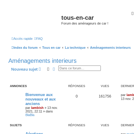
tous-en-car
Forum des aménageurs de car !
Accès rapide
FAQ
Index du forum
Tous en car
La technique
Aménagements interieurs
Aménagements interieurs
Rechercher
Recherche avancée
Nouveau sujet
ANNONCES
RÉPONSES
VUES
DERNIE
Bienvenue aux
par
lamb
0
161756
nouveaux et aux
13 nov. 
anciens
par
lambish
»
13 nov.
2021, 22:11
» dans
BlaBla
SUJETS
RÉPONSES
VUES
DERNIE
Aérations
par
mari