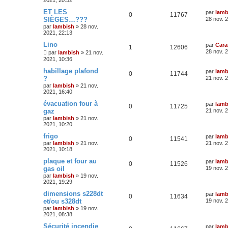
2021, 20:52
ET LES
par
lamb
0
11767
SIÈGES…???
28 nov. 
par
lambish
»
28 nov.
2021, 22:13
Lino
par
Car
1
12606
28 nov. 
par
lambish
»
21 nov.
2021, 10:36
habillage plafond
par
lamb
0
11744
?
21 nov. 
par
lambish
»
21 nov.
2021, 16:40
évacuation four à
par
lamb
0
11725
gaz
21 nov. 
par
lambish
»
21 nov.
2021, 10:20
frigo
par
lamb
0
11541
par
lambish
»
21 nov.
21 nov. 
2021, 10:18
plaque et four au
par
lamb
0
11526
gas oil
19 nov. 
par
lambish
»
19 nov.
2021, 19:29
dimensions s228dt
par
lamb
0
11634
et/ou s328dt
19 nov. 
par
lambish
»
19 nov.
2021, 08:38
Sécurité incendie
par
lamb