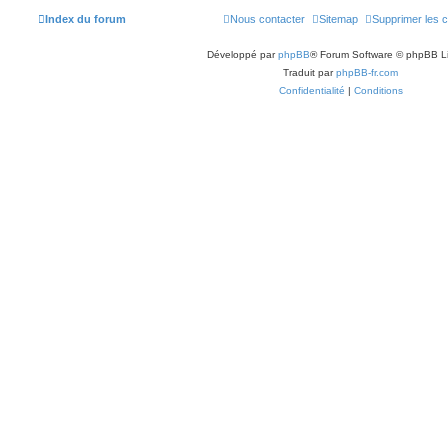
Index du forum
Nous contacter
Sitemap
Supprimer les 
Développé par
phpBB
® Forum Software © phpBB L
Traduit par
phpBB-fr.com
Confidentialité
|
Conditions