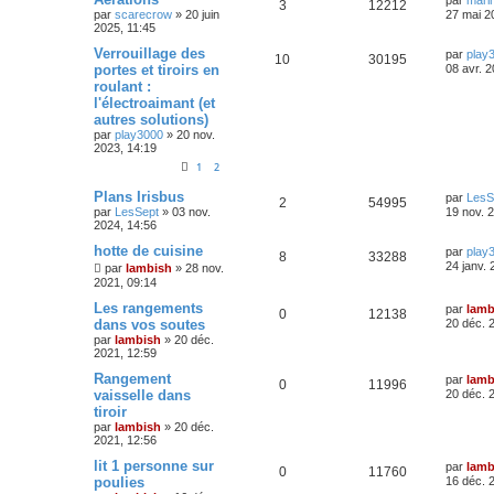
3
12212
par
scarecrow
»
20 juin
27 mai 2
2025, 11:45
Verrouillage des
par
play
10
30195
portes et tiroirs en
08 avr. 
roulant :
l'électroaimant (et
autres solutions)
par
play3000
»
20 nov.
2023, 14:19
1
2
Plans Irisbus
par
LesS
2
54995
par
LesSept
»
03 nov.
19 nov. 
2024, 14:56
hotte de cuisine
par
play
8
33288
24 janv. 
par
lambish
»
28 nov.
2021, 09:14
Les rangements
par
lamb
0
12138
dans vos soutes
20 déc. 
par
lambish
»
20 déc.
2021, 12:59
Rangement
par
lamb
0
11996
vaisselle dans
20 déc. 
tiroir
par
lambish
»
20 déc.
2021, 12:56
lit 1 personne sur
par
lamb
0
11760
poulies
16 déc. 