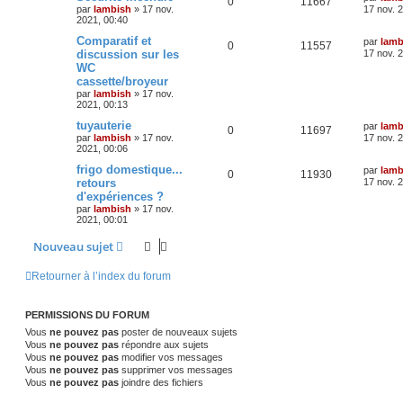
0
11667
par
lambish
»
17 nov.
17 nov. 
2021, 00:40
Comparatif et
par
lamb
0
11557
discussion sur les
17 nov. 
WC
cassette/broyeur
par
lambish
»
17 nov.
2021, 00:13
tuyauterie
par
lamb
0
11697
par
lambish
»
17 nov.
17 nov. 
2021, 00:06
frigo domestique...
par
lamb
0
11930
retours
17 nov. 
d'expériences ?
par
lambish
»
17 nov.
2021, 00:01
Nouveau sujet
Retourner à l’index du forum
PERMISSIONS DU FORUM
Vous
ne pouvez pas
poster de nouveaux sujets
Vous
ne pouvez pas
répondre aux sujets
Vous
ne pouvez pas
modifier vos messages
Vous
ne pouvez pas
supprimer vos messages
Vous
ne pouvez pas
joindre des fichiers