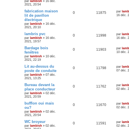
par
lambish
»
16 déc.
2021, 20:54
fabrication maison
par
lamb
0
11875
lit de pavillon
16 déc. 
électrique
par
lambish
»
16 déc.
2021, 20:10
lambris pvc
par
lamb
0
11998
par
lambish
»
16 déc.
16 déc. 
2021, 19:57
Bardage bois
par
lamb
0
11903
fenêtres
10 déc. 
par
lambish
»
10 déc.
2021, 22:19
Lit au-dessus du
par
lamb
0
11798
poste de conduite
07 déc. 
par
lambish
»
07 déc.
2021, 13:25
Bureau devant la
par
lamb
0
11762
place conducteur
02 déc. 
par
lambish
»
02 déc.
2021, 20:59
bufflon oui mais
par
lamb
0
11670
ou?
02 déc. 
par
lambish
»
02 déc.
2021, 20:54
WC broyeur
par
lamb
0
11591
par
lambish
»
02 déc.
02 déc. 