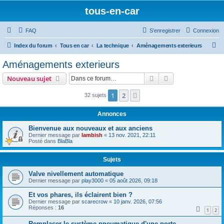
tous-en-car
FAQ
S’enregistrer
Connexion
R
Index du forum
Tous en car
La technique
Aménagements exterieurs
e
Aménagements exterieurs
c
Rechercher
Recherche avanc
Nouveau sujet
h
e
1
2
Suivante
32 sujets
r
Annonces
c
Bienvenue aux nouveaux et aux anciens
h
Dernier message par
lambish
«
13 nov. 2021, 22:11
Posté dans
BlaBla
e
r
Sujets
Valve nivellement automatique
Dernier message par
play3000
«
05 août 2026, 09:18
Et vos phares, ils éclairent bien ?
Dernier message par
scarecrow
«
10 janv. 2026, 07:56
Réponses :
16
1
2
Remplacer le système pneumatique d'une porte