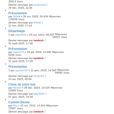
30413
Vues
Dernier message
par
scarecrow
29 déc. 2025, 11:36
Présentation
par
Ghimli
»
26 oct. 2025, 20:43
4
Réponses
178256
Vues
Dernier message
par
Ghimli
11 nov. 2025, 17:10
Dépannage
5
Réponses
par
play3000
»
25 oct. 2023, 09:33
58527
Vues
Dernier message
par
lambish
31 août 2025, 17:46
Présentation
par
Astérix75
»
24 juil. 2025, 15:49
2
Réponses
6258
Vues
Dernier message
par
lambish
31 août 2025, 17:35
Présentation
4
Réponses
par
ayome745
»
11 janv. 2025, 14:56
59590
Vues
Dernier message
par
Chriso95
13 avr. 2025, 00:08
Choix de notre bus
par
Neckro
»
08 déc. 2024, 14:22
5
Réponses
21850
Vues
Dernier message
par
play3000
07 janv. 2025, 10:59
Camion Benne
par
Sky
»
22 oct. 2024, 14:42
4
Réponses
15567
Vues
Dernier message
par
lambish