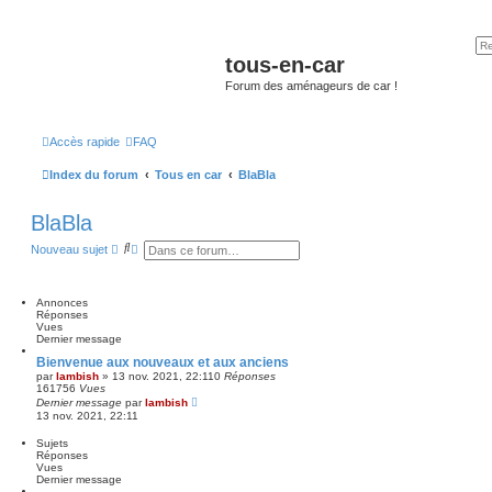
tous-en-car
Forum des aménageurs de car !
Accès rapide
FAQ
Index du forum
Tous en car
BlaBla
BlaBla
R
R
Nouveau sujet
e
e
c
c
h
h
e
e
Annonces
r
r
Réponses
c
c
Vues
h
h
Dernier message
e
e
Bienvenue aux nouveaux et aux anciens
r
a
par
lambish
»
13 nov. 2021, 22:11
0
Réponses
v
161756
Vues
a
Dernier message
par
lambish
n
13 nov. 2021, 22:11
c
é
Sujets
e
Réponses
Vues
Dernier message