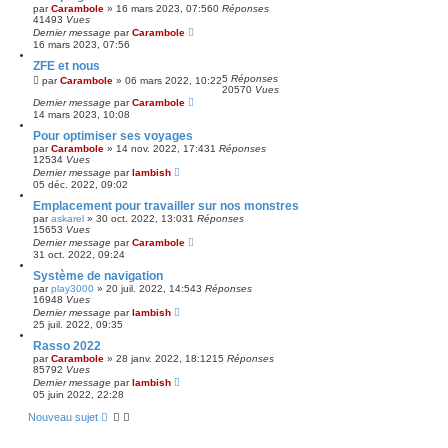
par
Carambole
»
16 mars 2023, 07:56
0
Réponses
41493
Vues
Dernier message
par
Carambole
16 mars 2023, 07:56
ZFE et nous
5
Réponses
par
Carambole
»
06 mars 2022, 10:22
20570
Vues
Dernier message
par
Carambole
14 mars 2023, 10:08
Pour optimiser ses voyages
par
Carambole
»
14 nov. 2022, 17:43
1
Réponses
12534
Vues
Dernier message
par
lambish
05 déc. 2022, 09:02
Emplacement pour travailler sur nos monstres
par
askarel
»
30 oct. 2022, 13:03
1
Réponses
15653
Vues
Dernier message
par
Carambole
31 oct. 2022, 09:24
Système de navigation
par
play3000
»
20 juil. 2022, 14:54
3
Réponses
16948
Vues
Dernier message
par
lambish
25 juil. 2022, 09:35
Rasso 2022
par
Carambole
»
28 janv. 2022, 18:12
15
Réponses
85792
Vues
Dernier message
par
lambish
05 juin 2022, 22:28
Nouveau sujet