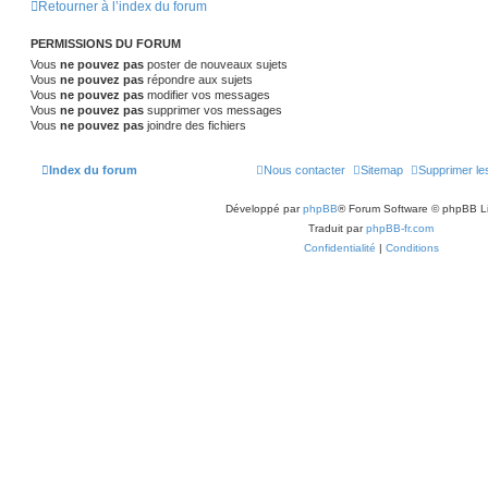
Retourner à l’index du forum
PERMISSIONS DU FORUM
Vous
ne pouvez pas
poster de nouveaux sujets
Vous
ne pouvez pas
répondre aux sujets
Vous
ne pouvez pas
modifier vos messages
Vous
ne pouvez pas
supprimer vos messages
Vous
ne pouvez pas
joindre des fichiers
Index du forum
Nous contacter
Sitemap
Supprimer le
Développé par
phpBB
® Forum Software © phpBB L
Traduit par
phpBB-fr.com
Confidentialité
|
Conditions