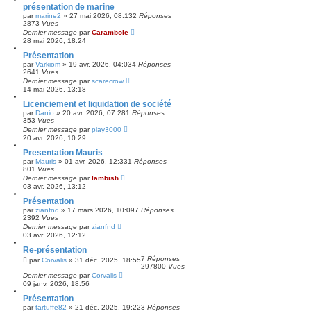
présentation de marine
par
marine2
»
27 mai 2026, 08:13
2
Réponses
2873
Vues
Dernier message
par
Carambole
28 mai 2026, 18:24
Présentation
par
Varkiom
»
19 avr. 2026, 04:03
4
Réponses
2641
Vues
Dernier message
par
scarecrow
14 mai 2026, 13:18
Licenciement et liquidation de société
par
Danio
»
20 avr. 2026, 07:28
1
Réponses
353
Vues
Dernier message
par
play3000
20 avr. 2026, 10:29
Presentation Mauris
par
Mauris
»
01 avr. 2026, 12:33
1
Réponses
801
Vues
Dernier message
par
lambish
03 avr. 2026, 13:12
Présentation
par
zianfnd
»
17 mars 2026, 10:09
7
Réponses
2392
Vues
Dernier message
par
zianfnd
03 avr. 2026, 12:12
Re-présentation
7
Réponses
par
Corvalis
»
31 déc. 2025, 18:55
297800
Vues
Dernier message
par
Corvalis
09 janv. 2026, 18:56
Présentation
par
tartuffe82
»
21 déc. 2025, 19:22
3
Réponses