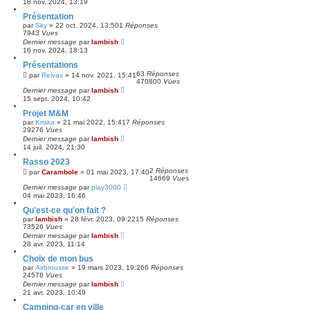
18 nov. 2024, 13:19
Présentation
par
Sky
»
22 oct. 2024, 13:50
1
Réponses
7943
Vues
Dernier message
par
lambish
16 nov. 2024, 18:13
Présentations
63
Réponses
par
Reivax
»
14 nov. 2021, 15:41
470800
Vues
Dernier message
par
lambish
15 sept. 2024, 10:42
Projet M&M
par
Kriska
»
21 mai 2022, 15:41
7
Réponses
29276
Vues
Dernier message
par
lambish
14 juil. 2024, 21:30
Rasso 2023
2
Réponses
par
Carambole
»
01 mai 2023, 17:40
14669
Vues
Dernier message
par
play3000
04 mai 2023, 16:46
Qu'est-ce qu'on fait ?
par
lambish
»
28 févr. 2023, 09:22
15
Réponses
73526
Vues
Dernier message
par
lambish
28 avr. 2023, 11:14
Choix de mon bus
par
Airbrousse
»
19 mars 2023, 19:26
6
Réponses
24578
Vues
Dernier message
par
lambish
21 avr. 2023, 10:49
Camping-car en ville