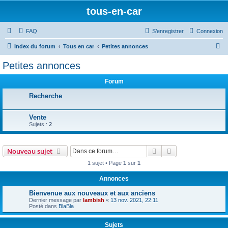
tous-en-car
FAQ
S’enregistrer
Connexion
R
Index du forum
Tous en car
Petites annonces
e
Petites annonces
c
Forum
h
e
Recherche
r
Vente
c
Sujets :
2
h
e
Rechercher
Recherche avanc
Nouveau sujet
r
1 sujet • Page
1
sur
1
Annonces
Bienvenue aux nouveaux et aux anciens
Dernier message par
lambish
«
13 nov. 2021, 22:11
Posté dans
BlaBla
Sujets