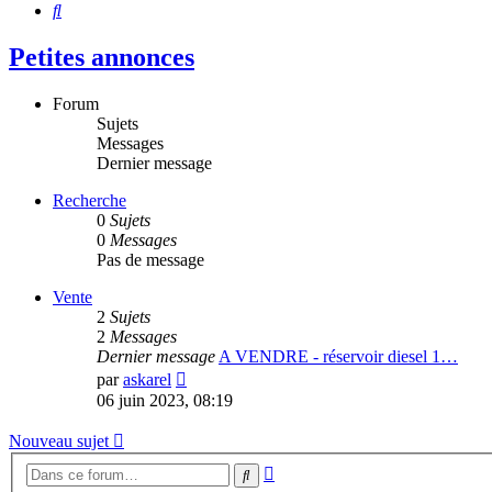
Rechercher
Petites annonces
Forum
Sujets
Messages
Dernier message
Recherche
0
Sujets
0
Messages
Pas de message
Vente
2
Sujets
2
Messages
Dernier message
A VENDRE - réservoir diesel 1…
Voir
par
askarel
le
06 juin 2023, 08:19
dernier
message
Nouveau sujet
Recherche
Rechercher
avancée