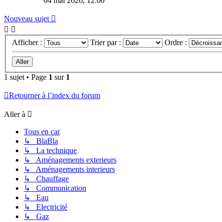
04 mai 2026, 12:00
Nouveau sujet
Afficher :
Trier par :
Ordre :
1 sujet • Page
1
sur
1
Retourner à l’index du forum
Aller à
Tous en car
↳ BlaBla
↳ La technique
↳ Aménagements exterieurs
↳ Aménagements interieurs
↳ Chauffage
↳ Communication
↳ Eau
↳ Electricité
↳ Gaz